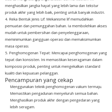
menghasilkan jangka hayat yang lebih lama dan tekstur
produk akhir yang lebih baik, penting untuk banyak industri.
4. Reka Bentuk Jenis Lif: Mekanisme lif memudahkan
pemuatan dan pemunggahan bahan. Ia membolehkan akses
mudah untuk pembersihan dan penyelenggaraan,
meminimumkan gangguan operasi dan memaksimumkan
masa operasi.
5. Penghomogenan Tepat: Mencapai penghomogenan yang
tepat dan konsisten. Ini memastikan keseragaman dalam
komposisi produk, penting untuk mengekalkan standard
kualiti dan kepuasan pelanggan.
Pencampuran yang cekap
Menggunakan teknik penghomogenan vakum termaju.
Memastikan pengadunan menyeluruh semua bahan.
Menghasilkan produk akhir dengan pengedaran yang
lebih seragam.