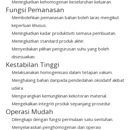
Meningkatkan kehomogenan keseluruhan keluaran.
Fungsi Pemanasan
Membolehkan pemanasan bahan boleh laras mengikut
keperluan khusus.
Meningkatkan kadar produktiviti semasa pembuatan.
Meningkatkan standard produk akhir.
Menyediakan pilihan pengurusan suhu yang boleh
disesuaikan.
Kestabilan Tinggi
Melaksanakan homogenisasi dalam tetapan vakum.
Menghalang bahan daripada pendedahan oksidatif akibat
udara.
Mengurangkan kemungkinan kekotoran material.
Mengekalkan integriti produk sepanjang prosedur.
Operasi Mudah
Dilengkapi dengan fungsi permulaan satu sentuhan.
Menyelaraskan penghomogenan dan operasi