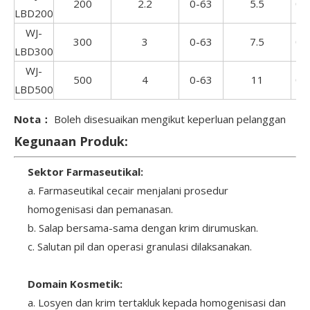
200
2.2
0-63
5.5
0-
LBD200
WJ-
300
3
0-63
7.5
0-
LBD300
WJ-
500
4
0-63
11
0-
LBD500
Nota：
Boleh disesuaikan mengikut keperluan pelanggan
Kegunaan Produk:
Sektor Farmaseutikal:
a. Farmaseutikal cecair menjalani prosedur
homogenisasi dan pemanasan.
b. Salap bersama-sama dengan krim dirumuskan.
c. Salutan pil dan operasi granulasi dilaksanakan.
Domain Kosmetik:
a. Losyen dan krim tertakluk kepada homogenisasi dan