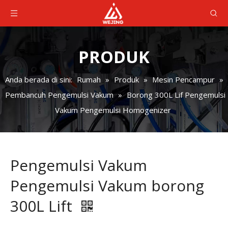
PRODUK
Anda berada di sini:
Rumah
»
Produk
»
Mesin Pencampur
»
Pembancuh Pengemulsi Vakum
»
Borong 300L Lif Pengemulsi
Vakum Pengemulsi Homogenizer
Pengemulsi Vakum
Pengemulsi Vakum borong
300L Lift