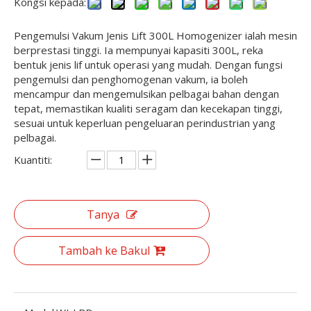
Kongsi kepada:
Pengemulsi Vakum Jenis Lift 300L Homogenizer ialah mesin
berprestasi tinggi. Ia mempunyai kapasiti 300L, reka
bentuk jenis lif untuk operasi yang mudah. Dengan fungsi
pengemulsi dan penghomogenan vakum, ia boleh
mencampur dan mengemulsikan pelbagai bahan dengan
tepat, memastikan kualiti seragam dan kecekapan tinggi,
sesuai untuk keperluan pengeluaran perindustrian yang
pelbagai.
Kuantiti:
Tanya
Tambah ke Bakul