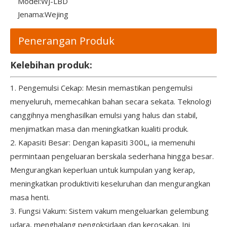
Model:
WJ-LBD
Jenama:
Wejing
Penerangan Produk
Kelebihan produk:
1. Pengemulsi Cekap: Mesin memastikan pengemulsi
menyeluruh, memecahkan bahan secara sekata. Teknologi
canggihnya menghasilkan emulsi yang halus dan stabil,
menjimatkan masa dan meningkatkan kualiti produk.
2. Kapasiti Besar: Dengan kapasiti 300L, ia memenuhi
permintaan pengeluaran berskala sederhana hingga besar.
Mengurangkan keperluan untuk kumpulan yang kerap,
meningkatkan produktiviti keseluruhan dan mengurangkan
masa henti.
3. Fungsi Vakum: Sistem vakum mengeluarkan gelembung
udara, menghalang pengoksidaan dan kerosakan. Ini