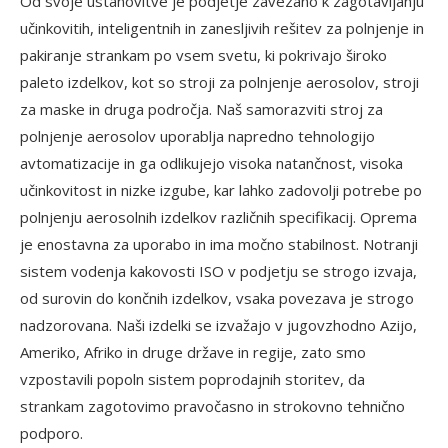
Od svoje ustanovitve je podjetje zavezano k zagotavljanju
učinkovitih, inteligentnih in zanesljivih rešitev za polnjenje in
pakiranje strankam po vsem svetu, ki pokrivajo široko
paleto izdelkov, kot so stroji za polnjenje aerosolov, stroji
za maske in druga področja. Naš samorazviti stroj za
polnjenje aerosolov uporablja napredno tehnologijo
avtomatizacije in ga odlikujejo visoka natančnost, visoka
učinkovitost in nizke izgube, kar lahko zadovolji potrebe po
polnjenju aerosolnih izdelkov različnih specifikacij. Oprema
je enostavna za uporabo in ima močno stabilnost. Notranji
sistem vodenja kakovosti ISO v podjetju se strogo izvaja,
od surovin do končnih izdelkov, vsaka povezava je strogo
nadzorovana. Naši izdelki se izvažajo v jugovzhodno Azijo,
Ameriko, Afriko in druge države in regije, zato smo
vzpostavili popoln sistem poprodajnih storitev, da
strankam zagotovimo pravočasno in strokovno tehnično
podporo.