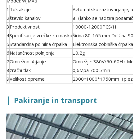
Model: WJMX8
1
Tok akcije
Avtomatsko raztovarjanje, avt
2
število kanalov
8（lahko se nadzira posamičn
3
Produktivnost
10000-12000PCS/H
4
Specifikacije vrečke za masko
Širina 80-165 mm Dolžina 90-
5
Standardna polnilna črpalka
Elektronska zobniška črpalka
6
Natančnost polnjenja
±0,2g
7
Omrežno ≉ajanje
Omrežje: 380V/50-60Hz Moč:
8
zračni tlak
0,6Mpa 700L/min
9
Velikost opreme
2300*1000*1750mm（plezalni 
|
Pakiranje in transport