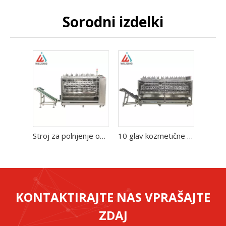
Sorodni izdelki
Stroj za polnjenje obraznih mask s 6 glavami za lepotilne obrazne maske
10 glav kozmetične lepotne obrazne maske za polnjenje pakirnega stroja, tovarniška neposredna prodaja
KONTAKTIRAJTE NAS VPRAŠAJTE
ZDAJ