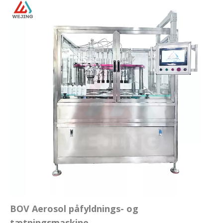
BOV Aerosol påfyldnings- og
tætningsmaskine