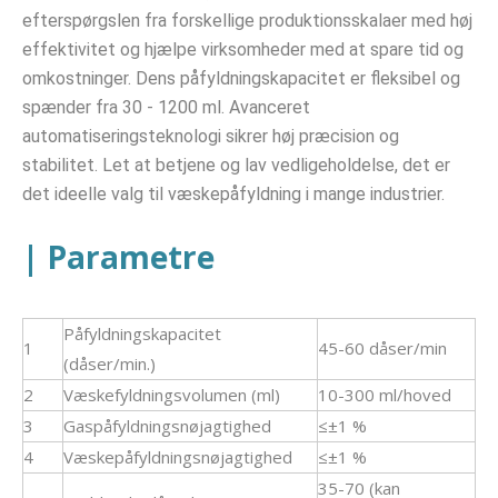
efterspørgslen fra forskellige produktionsskalaer med høj 
effektivitet og hjælpe virksomheder med at spare tid og 
omkostninger. Dens påfyldningskapacitet er fleksibel og 
spænder fra 30 - 1200 ml. Avanceret 
automatiseringsteknologi sikrer høj præcision og 
stabilitet. Let at betjene og lav vedligeholdelse, det er 
det ideelle valg til væskepåfyldning i mange industrier.
| Parametre
Påfyldningskapacitet
1
45-60 dåser/min
(dåser/min.)
2
Væskefyldningsvolumen (ml)
10-300 ml/hoved
3
Gaspåfyldningsnøjagtighed
≤±1 %
4
Væskepåfyldningsnøjagtighed
≤±1 %
35-70 (kan