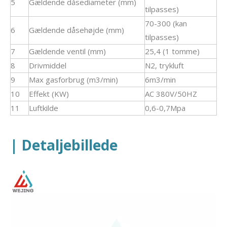
5
Gældende dåsediameter (mm)
tilpasses)
70-300 (kan
6
Gældende dåsehøjde (mm)
tilpasses)
7
Gældende ventil (mm)
25,4 (1 tomme)
8
Drivmiddel
N2, trykluft
9
Max gasforbrug (m3/min)
6m3/min
10
Effekt (KW)
AC 380V/50HZ
11
Luftkilde
0,6-0,7Mpa
| Detaljebillede