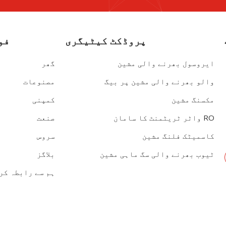
پروڈکٹ کیٹیگری
فو
ایروسول بھرنے والی مشین
گھر
والو بھرنے والی مشین پر بیگ
مصنوعات
مکسنگ مشین
کمپنی
RO واٹر ٹریٹمنٹ کا سامان
صنعت
کاسمیٹک فلنگ مشین
سروس
ٹیوب بھرنے والی سگ ماہی مشین
بلاگز
ہم سے رابطہ کر