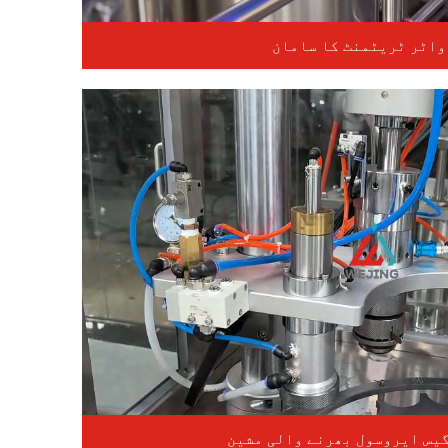
یس ایروسول بھرنے والی مشین