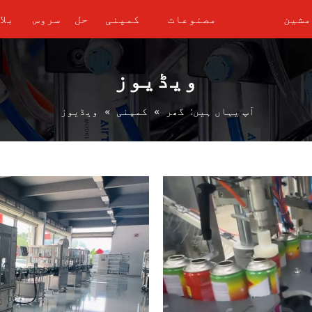
مشین
مصنوعات
کمپنی
حل
سروس
بلا
ویڈیوز
آپ یہاں ہیں:
گھر
»
کمپنی
»
ویڈیوز