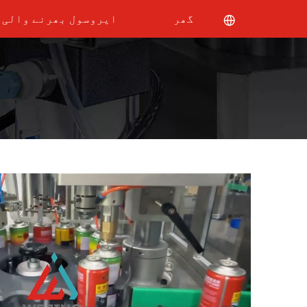
گھر
ایروسول بھرنے والی 