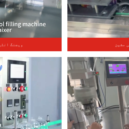
 مشین
ویجنگ انٹی