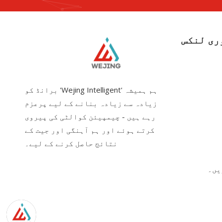
ری لنکس
ہم ہمیشہ 'Wejing Intelligent' برانڈ کو
زیادہ سے زیادہ بنانے کے لیے پرعزم
رہے ہیں - چیمپیئن کوالٹی کی پیروی
کرتے ہوئے اور ہم آہنگی اور جیت کے
نتائج حاصل کرنے کے لیے۔
یں۔