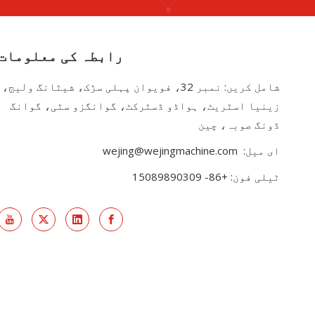
رابطہ کی معلومات
شامل کریں: نمبر 32، فویوان پہلی سڑک، شیٹانگ ولیج،
زینیا اسٹریٹ، ہواڈو ڈسٹرکٹ، گوانگزو سٹی، گوانگ
ڈونگ صوبہ، چین
ای میل:
wejing@wejingmachine.com
ٹیلی فون: +86- 15089890309