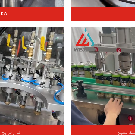
RO واٹر ٹریٹمنٹ کا سامان
کارٹریج گ