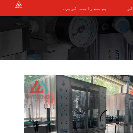
گز
ہم سے رابطہ کریں۔