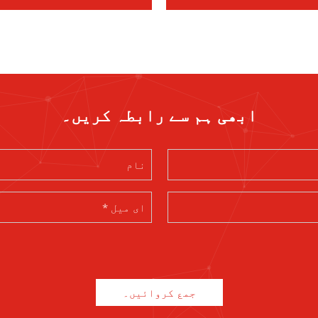
ابھی ہم سے رابطہ کریں۔
جمع کروائیں۔