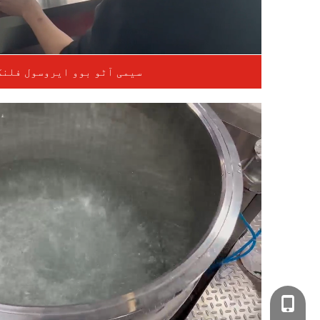
سیمی آٹو بوو ایروسول فلنگ
+86- 1508989030