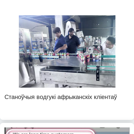
Станоўчыя водгукі афрыканскіх кліентаў