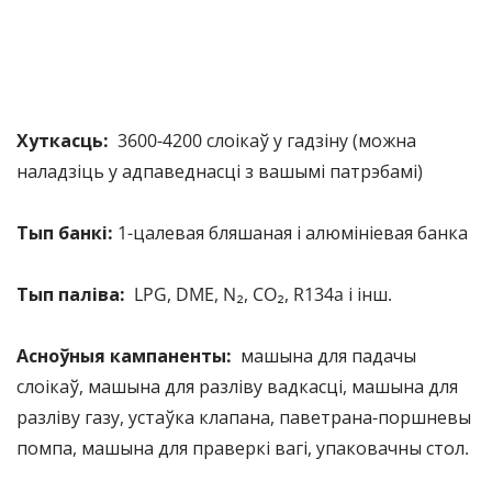
Хуткасць: 
 3600-4200 слоікаў у гадзіну (можна 
наладзіць у адпаведнасці з вашымі патрэбамі)
Тып банкі: 
1-цалевая бляшаная і алюмініевая банка
Тып паліва: 
 LPG, DME, N₂, CO₂, R134a і інш.
Асноўныя кампаненты: 
 машына для падачы 
слоікаў, машына для разліву вадкасці, машына для 
разліву газу, устаўка клапана, паветрана-поршневы 
помпа, машына для праверкі вагі, упаковачны стол.