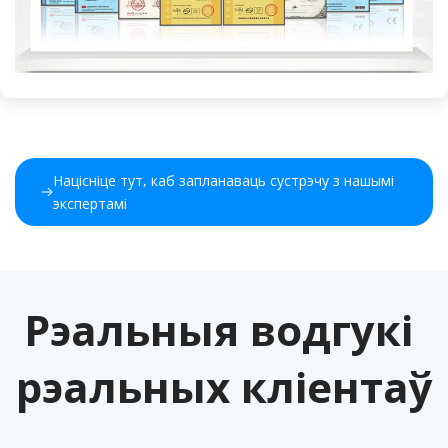
Націсніце тут, каб запланаваць сустрэчу з нашымі 
экспертамі 
Рэальныя водгукі 
рэальных кліентаў