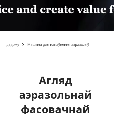
дадому
Машына для напаўнення аэразоляў
Агляд 
аэразольнай 
фасовачнай 