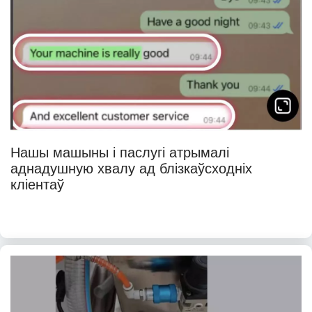
Нашы машыны і паслугі атрымалі 
аднадушную хвалу ад блізкаўсходніх 
кліентаў