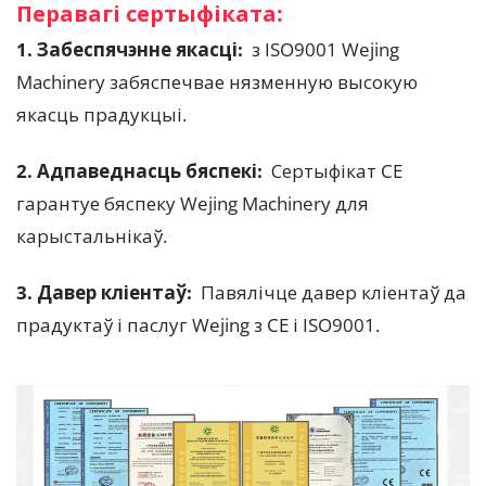
Перавагі сертыфіката:
1. Забеспячэнне якасці: 
 з ISO9001 Wejing 
Machinery забяспечвае нязменную высокую 
якасць прадукцыі.
2. Адпаведнасць бяспекі: 
 Сертыфікат CE 
гарантуе бяспеку Wejing Machinery для 
карыстальнікаў.
3. Давер кліентаў:  
Павялічце давер кліентаў да 
прадуктаў і паслуг Wejing з CE і ISO9001.