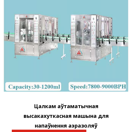
Цалкам аўтаматычная
высакахуткасная машына для
напаўнення аэразоляў