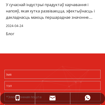
У сучаснай індустрыі прадуктаў харчавання і
напояў, якая хутка развіваецца, эфектыўнасць і
дакладнасць маюць першараднае значэнне.
Вытворцы пастаянна шукаюць інавацыйныя
2024-04-24
рашэнні для аптымізацыі вытворчых працэсаў і
Блог
забеспячэння якасці прадукцыі. Адным з такіх
новаўвядзенняў, якое становіцца ўсё больш
папулярным, з'яўляецца паўаўтаматычны
аэразоль fi
wejing@wejingmachine.com
+86- 15089890309
+86 15089890309