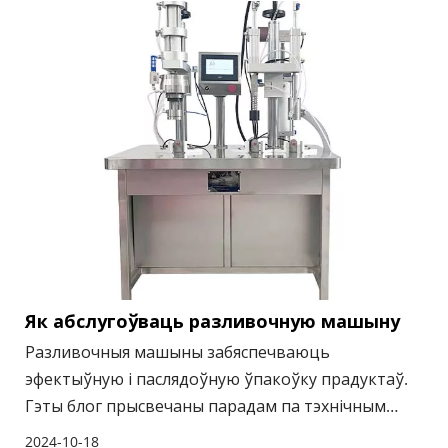
Як абслугоўваць разливочную машыну
Разливочныя машыны забяспечваюць
эфектыўную і паслядоўную ўпакоўку прадуктаў.
Гэты блог прысвечаны парадам па тэхнічным
абслугоўванні разливочных машын, уключаючы
2024-10-18