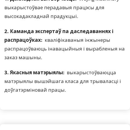
выкарыстоўвае перадавыя працэсы для 
высокадакладнай прадукцыі.
2. Каманда экспертаў па даследаваннях і 
распрацоўках: 
 кваліфікаваныя інжынеры 
распрацоўваюць інавацыйныя і вырабленыя на 
заказ машыны.
3. Якасныя матэрыялы:  
выкарыстоўваюцца 
матэрыялы вышэйшага класа для трываласці і 
доўгатэрміновай працы.