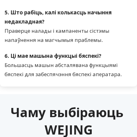
5. Што рабіць, калі колькасць начыння 
недакладная?
Праверце налады і кампаненты сістэмы 
напаўнення на магчымыя праблемы.
6. Ці мае машына функцыі бяспекі?
Большасць машын абсталявана функцыямі 
бяспекі для забеспячэння бяспекі аператара.
Чаму выбіраюць 
WEJING