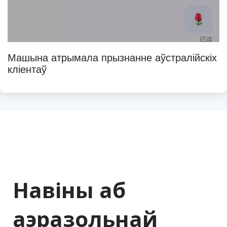
Машына атрымала прызнанне аўстралійскіх 
кліентаў
Навіны аб 
аэразольнай 