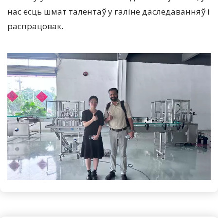
нас ёсць шмат талентаў у галіне даследаванняў і 
распрацовак. 