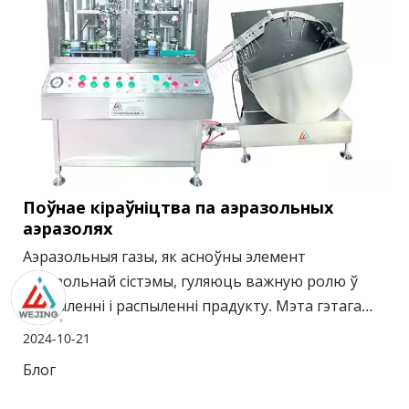
Поўнае кіраўніцтва па аэразольных
аэразолях
Аэразольныя газы, як асноўны элемент
аэразольнай сістэмы, гуляюць важную ролю ў
распыленні і распыленні прадукту. Мэта гэтага
дапаможніка - даць вам поўнае ўяўленне аб
2024-10-21
аэразольных газах, у тым ліку аб тым, як яны
Блог
працуюць, іх тыпах, уздзеянні на навакольнае
асяроддзе і будучых тэндэнцыях развіцця.