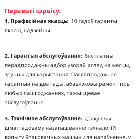
Перавагі сэрвісу:
1. Прафесійная якасць:  
10 гадоў гарантыі 
якасці, надзейны.
2. Гарантыя абслугоўвання: 
 бясплатны 
перадпродажны адбор узораў, агляд на месцы, 
зручны для карыстання; Пасляпродажная 
гарантыя на два гады, абавязковы рамонт пры 
любых пашкоджаннях, пажыццёвае 
абслугоўванне.
3. Тэхнічнае абслугоўванне:  
дзякуючы 
шматгадоваму назапашванню тэхналогій і 
вопыту ўпаковачных машын для напаўнення, у 