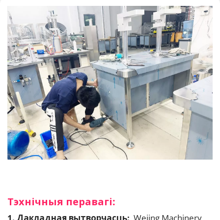
Тэхнічныя перавагі:
1. Дакладная вытворчасць: 
 Wejing Machinery 