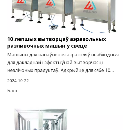
10 лепшых вытворцаў аэразольных
разливочных машын у свеце
Машыны для напаўнення аэразоляў неабходныя
для дакладнай і эфектыўнай вытворчасці
незлічоных прадуктаў. Адкрыйце для сябе 10
лепшых сусветных вытворцаў, якія лідзіруюць у
2024-10-22
галіны з інавацыйнымі тэхналогіямі, надзейным
Блог
абсталяваннем і комплекснай падтрымкай.
Знайдзіце ідэальнае рашэнне для напаўнення
аэразолем для вашых касметычных,
фармацэўтычных або прамысловых патрэб.