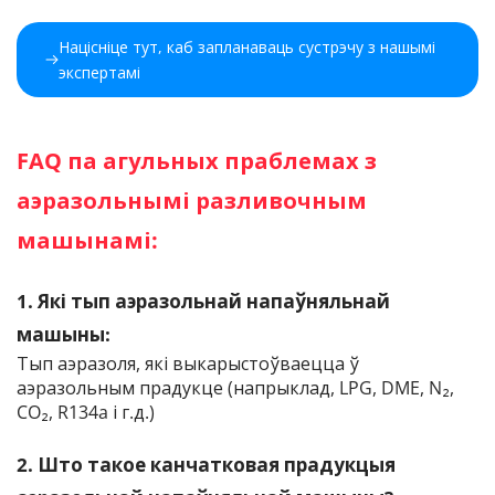
Націсніце тут, каб запланаваць сустрэчу з нашымі 
экспертамі 
FAQ па агульных праблемах з 
аэразольнымі разливочным 
машынамі:
1. Які тып аэразольнай напаўняльнай 
машыны:
Тып аэразоля, які выкарыстоўваецца ў 
аэразольным прадукце (напрыклад, LPG, DME, N₂, 
CO₂, R134a і г.д.)
2. Што такое канчатковая прадукцыя 