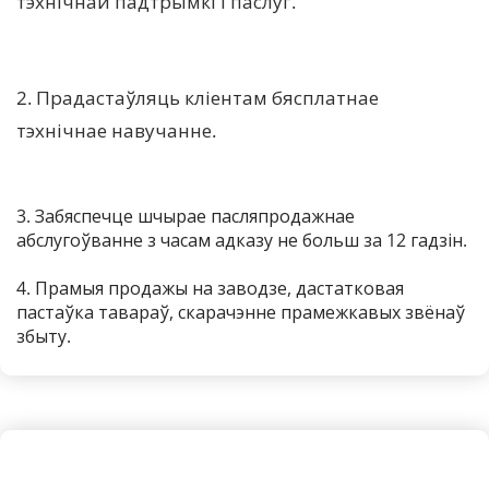
тэхнічнай падтрымкі і паслуг.
2. Прадастаўляць кліентам бясплатнае 
тэхнічнае навучанне.
3. Забяспечце шчырае пасляпродажнае 
абслугоўванне з часам адказу не больш за 12 гадзін.
4. Прамыя продажы на заводзе, дастатковая 
пастаўка тавараў, скарачэнне прамежкавых звёнаў 
збыту.