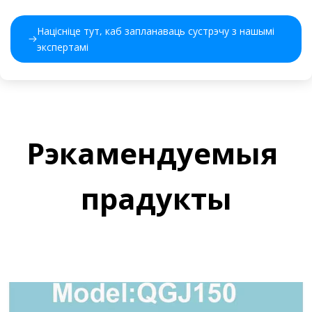
Націсніце тут, каб запланаваць сустрэчу з нашымі 
экспертамі 
Рэкамендуемыя 
прадукты