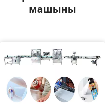
машыны