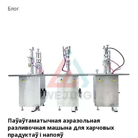
планавую чыстку, задачы па прафілактычным
Блог
тэхнічным абслугоўванні, а таксама планаванне
тэхнічнага абслугоўвання і вядзенне
дакументацыі.
Паўаўтаматычная аэразольная
разливочная машына для харчовых
прадуктаў і напояў