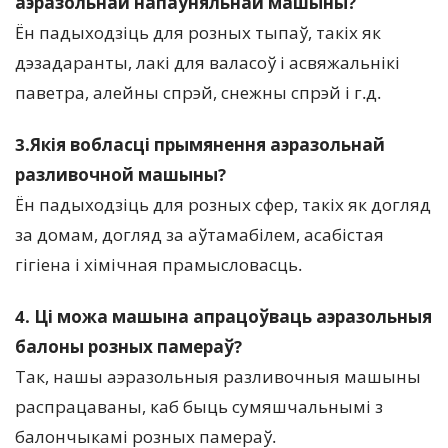
аэразольнай напаўняльнай машыны?
Ён падыходзіць для розных тыпаў, такіх як 
дэзадаранты, лакі для валасоў і асвяжальнікі 
паветра, алейны спрэй, снежны спрэй і г.д.
3.Якія вобласці прымянення аэразольнай 
разливочной машыны?
Ён падыходзіць для розных сфер, такіх як догляд 
за домам, догляд за аўтамабілем, асабістая 
гігіена і хімічная прамысловасць.
4. Ці можа машына апрацоўваць аэразольныя 
балоны розных памераў?
Так, нашы аэразольныя разливочныя машыны 
распрацаваны, каб быць сумяшчальнымі з 
балончыкамі розных памераў.