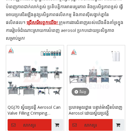
បំពេញភាពជាក់លាក់ខ្ពស់ ប្រតិបត្តិការមានស្ថេរភាព និងប្រសិទ្ធភាពខ្ពស់ ធ្វើ
អោយប្រសើរឡើងនូវប្រសិទ្ធភាពផលិតកម្ម និងភាពស៊ីសង្វាក់គ្នានៃ
ផលិតផល។
ជ្រើសរើសពួកយើង!
ក្រុមការងារជំនាញរបស់យើងនឹងគាំទ្រក្នុង
ការរៀបចំដំណោះស្រាយការបំពេញ aerosol ប្រកបដោយប្រសិទ្ធភាព
សម្រាប់អ្នក!
វីដេអូ
QGJ70 ស្វ័យប្រវត្តិ Aerosol Can
ប្រភេទមូលដ្ឋាន បន្ទាត់ម៉ាស៊ីនបំពេញ
Valve Filling Crimping
Aerosol ដោយស្វ័យប្រវត្តិ
Machine for Aerosol Paint
Body Insecticide Spray
សាកសួរ
សាកសួរ