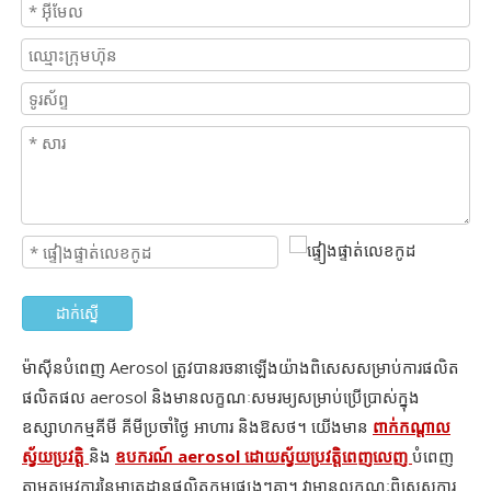
ដាក់ស្នើ
ម៉ាស៊ីនបំពេញ Aerosol ត្រូវបានរចនាឡើងយ៉ាងពិសេសសម្រាប់ការផលិត
ផលិតផល aerosol និងមានលក្ខណៈសមរម្យសម្រាប់ប្រើប្រាស់ក្នុង
ឧស្សាហកម្មគីមី គីមីប្រចាំថ្ងៃ អាហារ និងឱសថ។ យើងមាន
ពាក់កណ្តាល
ស្វ័យប្រវត្តិ
និង
ឧបករណ៍ aerosol ដោយស្វ័យប្រវត្តិពេញលេញ
បំពេញ
តាមតម្រូវការនៃមាត្រដ្ឋានផលិតកម្មផ្សេងៗគ្នា។ វាមានលក្ខណៈពិសេសការ