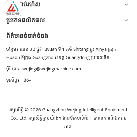
តំណភ្ជាប់រហ័ស
ប្រភេទផលិតផល
ព័ត៌មានទំនាក់ទំនង
បន្ថែម៖ លេខ 32 ផ្លូវ Fuyuan ទី 1 ភូមិ Shitang ផ្លូវ Xinya ស្រុក
Huadu ទីក្រុង Guangzhou ខេត្ត Guangdong ប្រទេសចិន
អ៊ីមែល៖
wejing@wejingmachine.com
ទូរស័ព្ទ៖ +86-
រក្សាសិទ្ធិ ©
2026
Guangzhou Wejing Intelligent Equipment
Co., Ltd. រក្សាសិទ្ធិគ្រប់យ៉ាង។
ផែនទីគេហទំព័រ
|
គោលការណ៍ឯកជន
ភាព