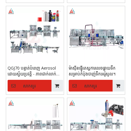
QGJ70 បន្ទាត់បំពេញ Aerosol
ម៉ាស៊ីន​ធ្វើ​តេស្ត​ការ​លេច​ធ្លាយ​ទឹក​
ដោយស្វ័យប្រវត្តិ - ភាពជាក់លាក់
សម្រាប់​កំប៉ុង​បាញ់​ទឹក​អេរ៉ូសូល។
ខ្ពស់ ± 1% 60-70 កំប៉ុងក្នុងមួយ
នាទី
សាកសួរ
សាកសួរ