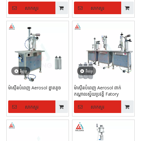
បាញ់ថ្នាំ Aerosol អាចបំពេញ
ម៉ាស៊ីន
សាកសួរ
សាកសួរ
វីដេអូ
វីដេអូ
ម៉ាស៊ីនបំពេញ Aerosol ខ្នាតតូច
ម៉ាស៊ីនបំពេញ Aerosol ពាក់
កណ្តាលស្វ័យប្រវត្តិ Fatory
សាកសួរ
សាកសួរ