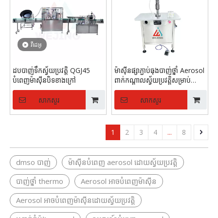
វីដេអូ
ដបបាញ់ទឹកស្វ័យប្រវត្តិ QGJ45
ម៉ាស៊ីនផ្សាភ្ជាប់ធុងបាញ់ថ្នាំ Aerosol
បំពេញម៉ាស៊ីនបិទខាងក្រៅ
ពាក់កណ្តាលស្វ័យប្រវត្តិសម្រាប់
ផលិតផល Aerosol ការផ្សាភ្ជាប់
ខាងក្រៅ
សាកសួរ
សាកសួរ
1
2
3
4
...
8
dmso បាញ់
ម៉ាស៊ីនបំពេញ aerosol ដោយស្វ័យប្រវត្តិ
បាញ់ថ្នាំ thermo
Aerosol អាចបំពេញម៉ាស៊ីន
Aerosol អាចបំពេញម៉ាស៊ីនដោយស្វ័យប្រវត្តិ