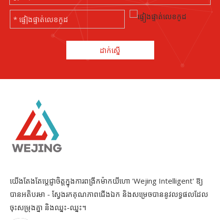
ដាក់ស្នើ
យើងតែងតែប្តេជ្ញាចិត្តក្នុងការពង្រីកម៉ាកយីហោ 'Wejing Intelligent' ឱ្យ
បានអតិបរមា - ស្វែងរកគុណភាពជើងឯក និងសម្រេចបាននូវលទ្ធផលដែល
ចុះសម្រុងគ្នា និងឈ្នះ-ឈ្នះ។