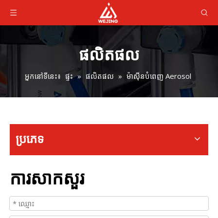
ផលិតផល
អ្នកនៅទីនេះ៖
ផ្ទះ
»
ផលិតផល
»
ម៉ាស៊ីនបំពេញ Aerosol
ប្រភេទ
ការសាកសួរ