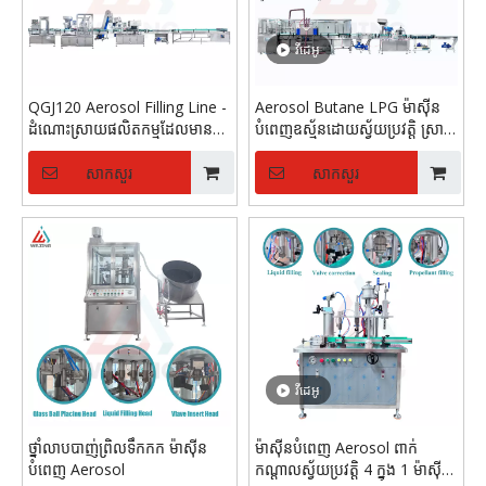
វីដេអូ
QGJ120 Aerosol Filling Line -
Aerosol Butane LPG ម៉ាស៊ីន
ដំណោះស្រាយផលិតកម្មដែលមាន
បំពេញឧស្ម័នដោយស្វ័យប្រវត្តិ ស្រាល
ល្បឿនលឿន
ជាងមុន Aerosol បង្កើតខ្សែ
ផលិតកម្ម
សាកសួរ
សាកសួរ
វីដេអូ
ថ្នាំលាបបាញ់ព្រិលទឹកកក ម៉ាស៊ីន
ម៉ាស៊ីនបំពេញ Aerosol ពាក់
បំពេញ Aerosol
កណ្តាលស្វ័យប្រវត្តិ 4 ក្នុង 1 ម៉ាស៊ីន