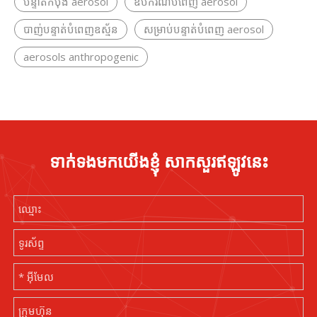
បន្ទាត់កំប៉ុង aerosol
ឧបករណ៍បំពេញ aerosol
បាញ់បន្ទាត់បំពេញឧស្ម័ន
សម្រាប់បន្ទាត់បំពេញ aerosol
aerosols anthropogenic
ទាក់ទងមកយើងខ្ញុំ សាកសួរឥឡូវនេះ