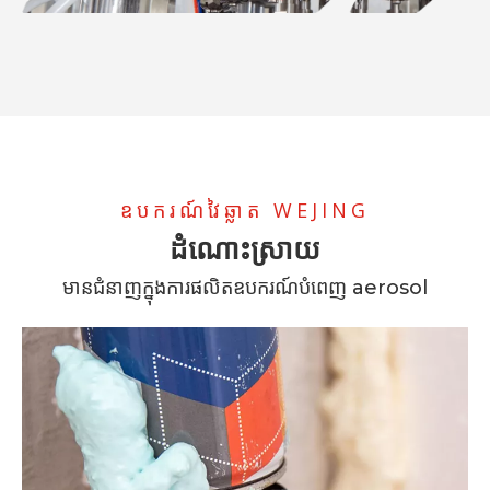
ឧបករណ៍វៃឆ្លាត WEJING
ដំណោះស្រាយ
មានជំនាញក្នុងការផលិតឧបករណ៍បំពេញ aerosol