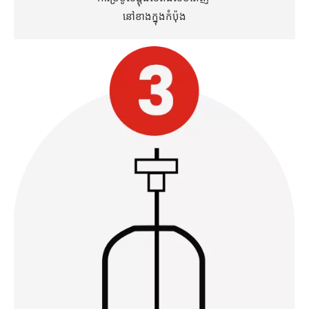
នៅខាងក្នុងកំប៉ុង