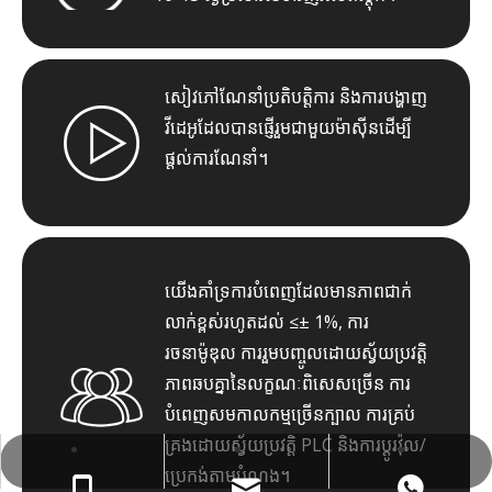
សៀវភៅណែនាំប្រតិបត្តិការ និងការបង្ហាញ
វីដេអូដែលបានផ្ញើរួមជាមួយម៉ាស៊ីនដើម្បី
ផ្តល់ការណែនាំ។
យើងគាំទ្រការបំពេញដែលមានភាពជាក់
លាក់ខ្ពស់រហូតដល់ ≤± 1%, ការ
រចនាម៉ូឌុល ការរួមបញ្ចូលដោយស្វ័យប្រវត្តិ
ភាពឆបគ្នានៃលក្ខណៈពិសេសច្រើន ការ
បំពេញសមកាលកម្មច្រើនក្បាល ការគ្រប់
គ្រងដោយស្វ័យប្រវត្តិ PLC និងការប្តូរវ៉ុល/
ប្រេកង់តាមបំណង។
wejing@wejingmachine.com
+86- 15089890309
+86 15089890309