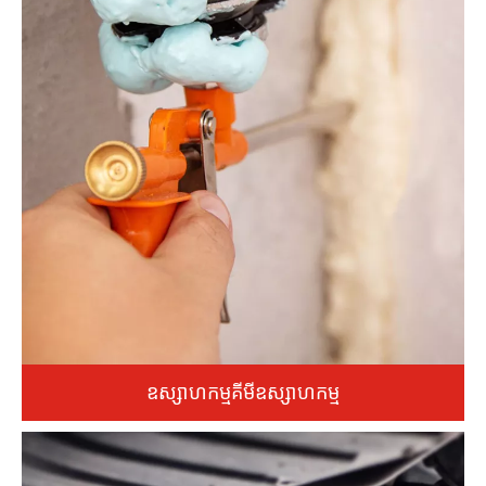
ឧស្សាហកម្មគីមីឧស្សាហកម្ម