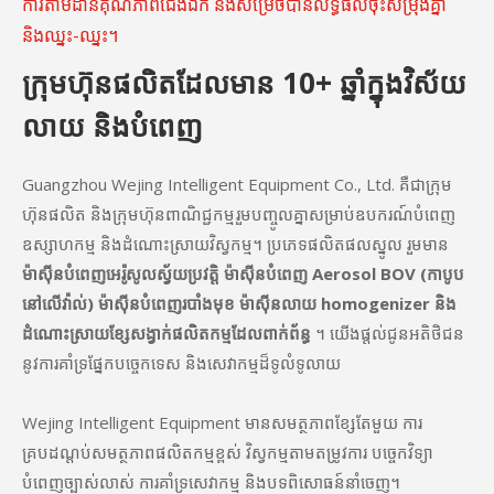
ការ​តាម​ដាន​គុណភាព​ជើង​ឯក និង​សម្រេច​បាន​លទ្ធផល​ចុះ​សម្រុង​គ្នា
និង​ឈ្នះ-ឈ្នះ។
ក្រុមហ៊ុនផលិតដែលមាន 10+ ឆ្នាំក្នុងវិស័យ
លាយ និងបំពេញ
Guangzhou Wejing Intelligent Equipment Co., Ltd. គឺជាក្រុម
ហ៊ុនផលិត និងក្រុមហ៊ុនពាណិជ្ជកម្មរួមបញ្ចូលគ្នាសម្រាប់ឧបករណ៍បំពេញ
ឧស្សាហកម្ម និងដំណោះស្រាយវិស្វកម្ម។ ប្រភេទផលិតផលស្នូល រួមមាន
ម៉ាស៊ីនបំពេញអេរ៉ូសូលស្វ័យប្រវត្តិ ម៉ាស៊ីនបំពេញ Aerosol BOV (កាបូប
នៅលើវ៉ាល់) ម៉ាស៊ីនបំពេញរបាំងមុខ ម៉ាស៊ីនលាយ homogenizer និង
ដំណោះស្រាយខ្សែសង្វាក់ផលិតកម្មដែលពាក់ព័ន្ធ
។ យើងផ្តល់ជូនអតិថិជន
នូវការគាំទ្រផ្នែកបច្ចេកទេស និងសេវាកម្មដ៏ទូលំទូលាយ
Wejing Intelligent Equipment មានសមត្ថភាពខ្សែតែមួយ ការ
គ្របដណ្តប់សមត្ថភាពផលិតកម្មខ្ពស់ វិស្វកម្មតាមតម្រូវការ បច្ចេកវិទ្យា
បំពេញច្បាស់លាស់ ការគាំទ្រសេវាកម្ម និងបទពិសោធន៍នាំចេញ។