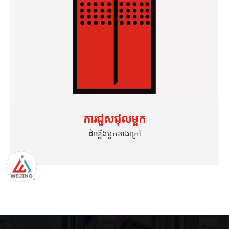
ការជួសជុលមួក
ដំឡើងមួកខាងក្រៅ