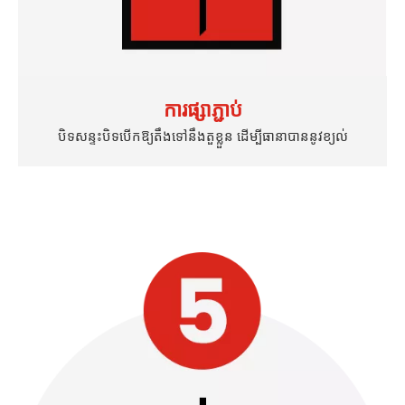
ការផ្សាភ្ជាប់
បិទសន្ទះបិទបើកឱ្យតឹងទៅនឹងតួខ្លួន ដើម្បីធានាបាននូវខ្យល់