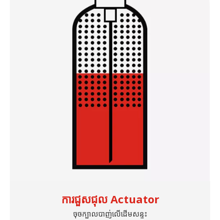
ការជួសជុល Actuator
ចុចក្បាលបាញ់លើដើមសន្ទះ