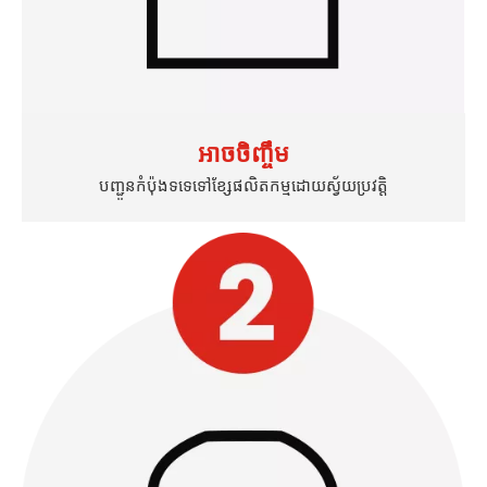
អាចចិញ្ចឹម
បញ្ជូនកំប៉ុងទទេទៅខ្សែផលិតកម្មដោយស្វ័យប្រវត្តិ