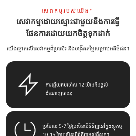
សេវាកម្មរបស់យើង។
សេវាកម្មដោយស្មោះជាមួយនឹងការធ្វើ
ផែនការដោយយកចិត្តទុកដាក់
យើងផ្តោតលើសេវាកម្មដ៏ប្រសើរ និងបង្កើតតម្លៃសម្រាប់អតិថិជន។
ការឆ្លើយតបរហ័ស 12 ម៉ោងនិងផ្តល់
ដំណោះស្រាយ;
ប្រហែល 5-7 ថ្ងៃប្រសិនបើទំនិញនៅក្នុងស្តុកឬ
10-15 ថ្ងៃប្រសិនបើទំនិញអស់ពីស្តុក។