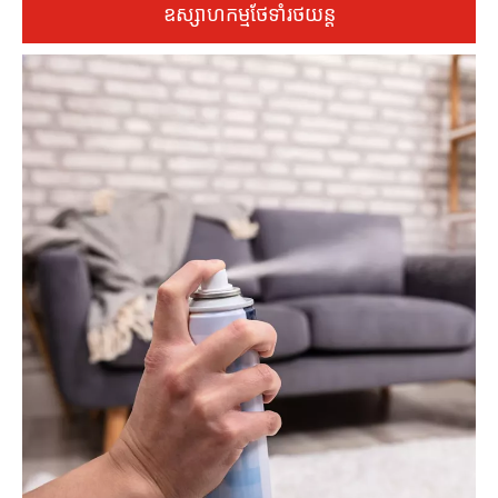
ឧស្សាហកម្មថែទាំរថយន្ត
បន្ទាត់បំពេញល្បឿនលឿនសម្រាប់ផលិតផលរួមមាន ក្រមួនរថយន្ត ថ្នាំ
សម្អាតសំបកកង់ និងថ្នាំបាញ់ថែទាំខាងក្នុង។ បរិក្ខាររួមបញ្ចូលនូវបច្ចេកវិជ្ជា
បំពេញឧស្ម័នអសកម្ម ដើម្បីពង្រីកអាយុកាលធ្នើផលិតផល បង្កើនការ
ប្រកួតប្រជែងម៉ាកយីហោនៅលើទីផ្សារ។