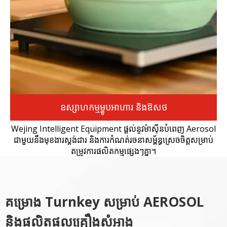
ឧស្សាហកម្មម្ហូបអាហារ និងឱសថ
Wejing Intelligent Equipment ផ្តល់នូវម៉ាស៊ីនបំពេញ Aerosol
ជាមួយនឹងមុខងារស្តង់ដារ និងការកំណត់រចនាសម្ព័ន្ធស្រេចចិត្តសម្រាប់
តម្រូវការផលិតកម្មផ្សេងៗគ្នា។
បំពេញតាមស្តង់ដារ GMP និង FDA យើងផ្តល់ជូននូវឧបករណ៍បំពេញ
គម្រោង Turnkey សម្រាប់ AEROSOL
បន្ទប់ស្អាតដែលសមរម្យសម្រាប់ថ្នាំបាញ់ថ្នាំ ផលិតផលថែរក្សាមាត់ និង
និងផលិតផលគ្រឿងសំអាង
ប្រេងបាញ់អាហារ។ ការវាស់ស្ទង់ច្បាស់លាស់ និងបច្ចេកវិជ្ជាបំពេញគ្មានការ