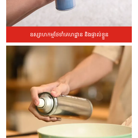
ឧស្សាហកម្មថែទាំគេហដ្ឋាន និងផ្ទាល់ខ្លួន
យើងផ្តល់ជូននូវដំណោះស្រាយការបំពេញដ៏ទូលំទូលាយសម្រាប់ផលិតផល
រាប់ចាប់ពីម៉ាស៊ីនបន្សុទ្ធខ្យល់ និងទឹកបាញ់សម្អាតផ្ទះបាយ រហូតដល់
ទឹកអប់ផ្ទាល់ខ្លួន និងថ្នាំបាញ់សក់។ គ្រឿងបរិក្ខារសម្របខ្លួនបានយ៉ាងជាក់
លាក់ទៅនឹង viscosities និងទម្រង់ផ្សេងៗគ្នា ដោយរួមបញ្ចូលគ្នានូវ
ផលិតកម្មដែលមានល្បឿនលឿនជាមួយនឹងសមត្ថភាពផ្លាស់ប្តូរដែល
អាចបត់បែនបាន។