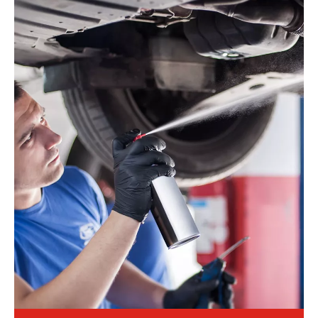
សម្រាប់សារធាតុគីមីឧស្សាហ៍កម្មដែលមានជាតិ corrosive, viscosity
ខ្ពស់ ឬបង្កើតជាពិសេស យើងផ្តល់នូវប្រព័ន្ធបំពេញដែលធន់នឹងការផ្ទុះ
ធន់នឹងការ corrosion ដែលធានានូវសុវត្ថិភាពផលិតកម្ម និងគ្មានការ
លេចធ្លាយ។ បរិក្ខារគាំទ្រការរួមបញ្ចូលខ្សែការជួបប្រជុំដោយស្វ័យប្រវត្តិ
ហើយត្រូវបានប្រើប្រាស់យ៉ាងទូលំទូលាយនៅក្នុងប្រេងរំអិល ឧបករណ៍
សម្អាត ថ្នាំកូតឧស្សាហកម្ម និងផ្នែកផ្សេងៗទៀត។