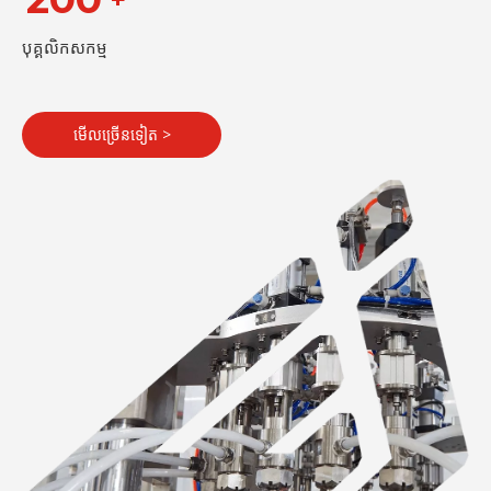
បុគ្គលិកសកម្ម
មើលច្រើនទៀត >