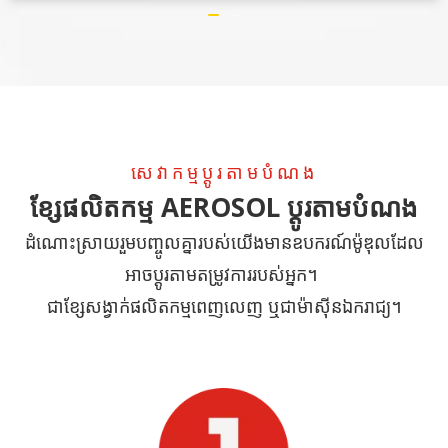
សេវាកម្មប្ដូរតាមបំណង
ខ្សែផលិតកម្ម AEROSOL ប្ដូរតាមបំណង
ដំណោះស្រាយរួមបញ្ចូលគ្នារបស់យើងមានឧបករណ៍ម៉ូឌុលដែល
អាចប្ដូរតាមតម្រូវការរបស់អ្នក។
ជាខ្សែសង្វាក់ផលិតកម្មពេញលេញ ឬជាម៉ាស៊ីនឯករាជ្យ។