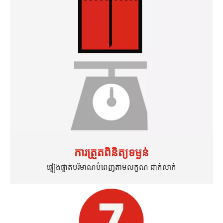
ការត្រួតពិនិត្យទម្ងន់
ផ្ទៀងផ្ទាត់បរិមាណបំពេញតាមលក្ខណៈជាក់លាក់