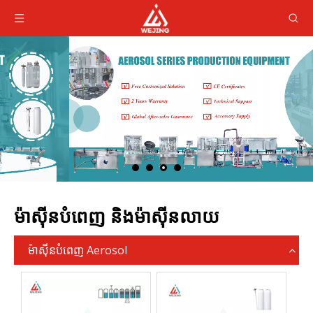
ម៉ាស៊ីនបំពេញ និងម៉ាស៊ីនលាយ
ម៉ាស៊ីនបំពេញ Aerosol
QG
Aer