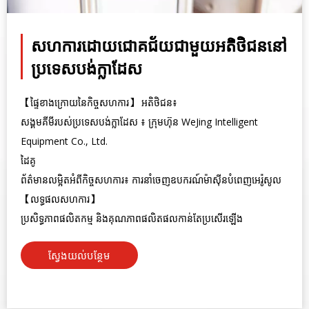
សហការដោយជោគជ័យជាមួយអតិថិជននៅ
ប្រទេសបង់ក្លាដែស
【ផ្ទៃខាងក្រោយនៃកិច្ចសហការ】 អតិថិជន៖
សង្គមគីមីរបស់ប្រទេសបង់ក្លាដែស ៖ ក្រុមហ៊ុន WeJing Intelligent
Equipment Co., Ltd.
ដៃគូ
ព័ត៌មានលម្អិតអំពីកិច្ចសហការ៖ ការនាំចេញឧបករណ៍ម៉ាស៊ីនបំពេញអេរ៉ូសូល
【លទ្ធផលសហការ】
ប្រសិទ្ធភាពផលិតកម្ម និងគុណភាពផលិតផលកាន់តែប្រសើរឡើង
ស្វែងយល់បន្ថែម