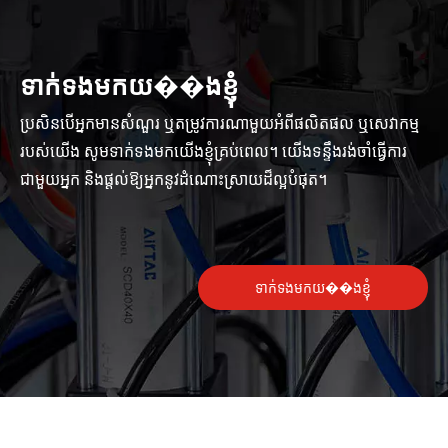
ទាក់ទងមកយ��ងខ្ញុំ
ប្រសិនបើអ្នកមានសំណួរ ឬតម្រូវការណាមួយអំពីផលិតផល ឬសេវាកម្ម
របស់យើង សូមទាក់ទងមកយើងខ្ញុំគ្រប់ពេល។ យើងទន្ទឹងរង់ចាំធ្វើការ
ជាមួយអ្នក និងផ្តល់ឱ្យអ្នកនូវដំណោះស្រាយដ៏ល្អបំផុត។
ទាក់ទងមកយ��ងខ្ញុំ