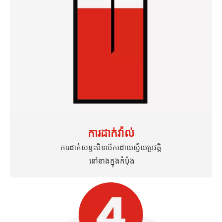
ការដាក់វ៉ាល់
ការដាក់សន្ទះបិទបើកដោយស្វ័យប្រវត្តិ
នៅខាងក្នុងកំប៉ុង