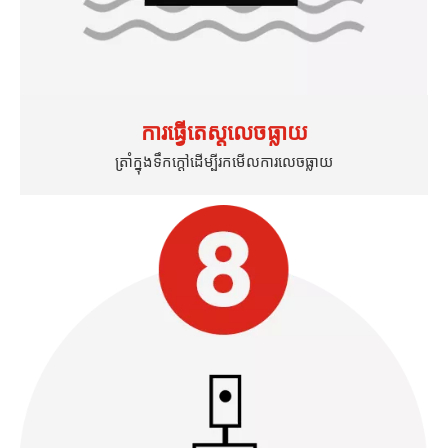
ការធ្វើតេស្តលេចធ្លាយ
ត្រាំក្នុងទឹកក្តៅដើម្បីរកមើលការលេចធ្លាយ