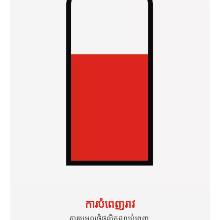
ការបំពេញរាវ
ការប្រមូលផ្តុំផលិតផលបំពេញ