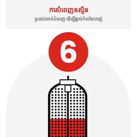
ការបំពេញឧស្ម័ន
ប្រដាប់ចាក់បំពេញ ដើម្បីផ្តល់កំលាំងបាញ់