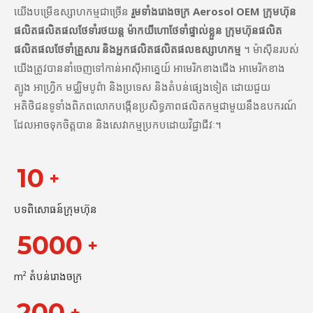
យើងបម្រើឧស្សាហកម្មជាច្រើន
រួមទាំងរោងចក្រ Aerosol OEM ក្រុមហ៊ុន
ផលិតផលិតផលថែទាំរថយន្ត ម៉ាកយីហោថែទាំផ្ទាល់ខ្លួន ក្រុមហ៊ុនផលិត
ផលិតផលថែទាំគ្រួសារ និងអ្នកផលិតផលិតផលឧស្សាហកម្ម
។ ម៉ាស៊ីនរបស់
យើងត្រូវបាននាំចេញទៅកាន់អាស៊ីអាគ្នេយ៍ អាមេរិកខាងជើង អាមេរិកខាង
ត្បូង អាហ្រ្វិក មជ្ឈិមបូព៌ា និងប្រទេស និងតំបន់ផ្សេងទៀត ដោយជួយ
អតិថិជនទូទាំងពិភពលោកបង្កើនប្រសិទ្ធភាពផលិតកម្មជាមួយនឹងឧបករណ៍
ដែលអាចទុកចិត្តបាន និងសេវាកម្មប្រកបដោយវិជ្ជាជីវៈ។
10
+
បទពិសោធន៍ក្រុមហ៊ុន
5000
+
m² តំបន់រោងចក្រ
200
+