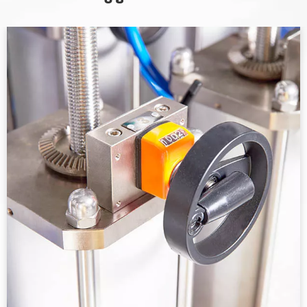
ចម្លងរោគធានានូវស្ថេរភាពនៃសារធាតុសកម្ម។