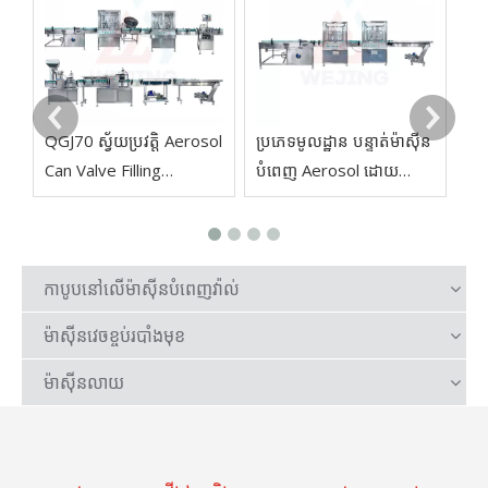
ភា
60-
QGJ70 ស្វ័យប្រវត្តិ Aerosol
ប្រភេទមូលដ្ឋាន បន្ទាត់ម៉ាស៊ីន
Can Valve Filling
បំពេញ Aerosol ដោយ
Crimping Machine for
ស្វ័យប្រវត្តិ
Aerosol Paint Body
Insecticide Spray
កាបូបនៅលើម៉ាស៊ីនបំពេញវ៉ាល់
ម៉ាស៊ីនវេចខ្ចប់របាំងមុខ
ម៉ាស៊ីនលាយ