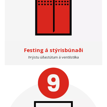
Festing á stýrisbúnaði
Þrýstu úðastútum á ventilstilka