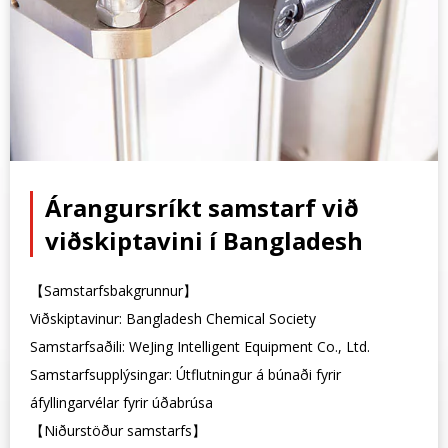
Árangursríkt samstarf við
viðskiptavini í Bangladesh
【Samstarfsbakgrunnur】
Viðskiptavinur: Bangladesh Chemical Society
Samstarfsaðili: WeJing Intelligent Equipment Co., Ltd.
Samstarfsupplýsingar: Útflutningur á búnaði fyrir
áfyllingarvélar fyrir úðabrúsa
【Niðurstöður samstarfs】