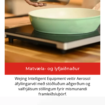
háhraðaframleiðslu með sveigjanlegri skiptingargetu.
Matvæla- og lyfjaiðnaður
Wejing Intelligent Equipment veitir Aerosol
áfyllingarvél með stöðluðum aðgerðum og
valfrjálsum stillingum fyrir mismunandi
framleiðsluþörf.