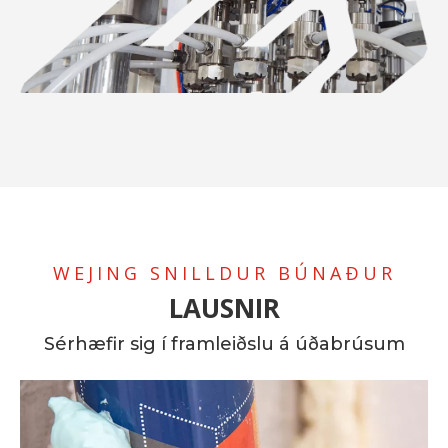
WEJING SNILLDUR BÚNAÐUR
LAUSNIR
Sérhæfir sig í framleiðslu á úðabrúsum