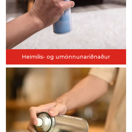
Heimilis- og umönnunariðnaður
Við afhendum alhliða áfyllingarlausnir fyrir vörur, allt frá
loftfrískandi og eldhúshreinsispreyum til persónulegra
ilmvatna og hárspreya. Búnaður aðlagar sig nákvæmlega
að mismunandi seigju og samsetningum, sameinar