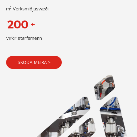
m² Verksmiðjusvæði
200
+
Virkir starfsmenn
SKOÐA MEIRA >