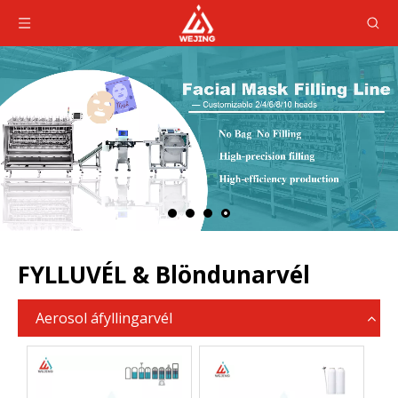
FYLLUVÉL & Blöndunarvél
Aerosol áfyllingarvél
QG
sm