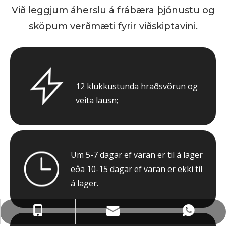
Við leggjum áherslu á frábæra þjónustu og
sköpum verðmæti fyrir viðskiptavini.
12 klukkustunda hraðsvörun og
veita lausn;
Um 5-7 dagar ef varan er til á lager
eða 10-15 dagar ef varan er ekki til
á lager.
wejing@wejingmachine.com
+86- 15089890309
+86 15089890309