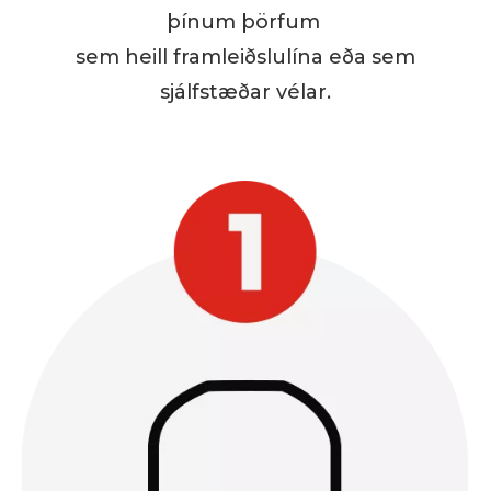
þínum þörfum
sem heill framleiðslulína eða sem
sjálfstæðar vélar.