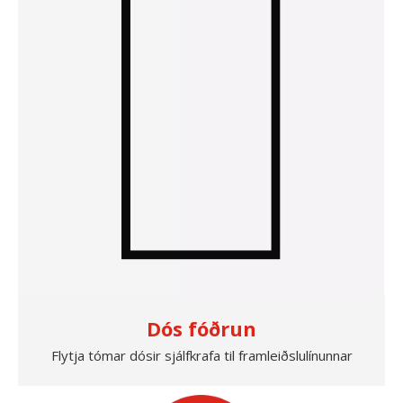
Dós fóðrun
Flytja tómar dósir sjálfkrafa til framleiðslulínunnar