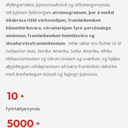
áfyllingartækni, þjónustuaðstoð og útflutningsreynslu;
Við þjónum fjölmörgum
atvinnugreinum, þar á meðal
úðabrúsa OEM verksmiðjum, framleiðendum
bílaumhirðuvara, vörumerkjum fyrir persónulega
umönnun, framleiðendum heimilisvöru og
iðnaðarvöruframleiðendum
. Vélar okkar eru fluttar út til
Suðaustur-Asíu, Norður Ameríku, Suður Ameríku, Afríku,
Miðausturlöndum og öðrum löndum og svæðum, og hjálpa
alþjóðlegum viðskiptavinum að bæta framleiðslu skilvirkni
með áreiðanlegum búnaði og faglegri þjónustu.
10
+
Fyrirtækjareynsla
5000
+