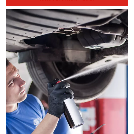
Fyrir ætandi, seigju eða sérstaklega samsett iðnaðarefni,
bjóðum við upp á sprengivörn, tæringarþolin
áfyllingarkerfi sem tryggja framleiðsluöryggi og engan
leka. Búnaður styður sjálfvirka samþættingu færibands og
er mikið notaður í smurolíu, hreinsiefni, iðnaðarhúðun og
öðrum sviðum.