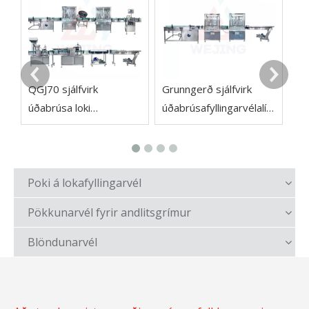
úð
Mi
70
QGJ70 sjálfvirk
Grunngerð sjálfvirk
úðabrúsa loki
úðabrúsafyllingarvélalín
áfyllingarvél fyrir
a
úðabrúsa málningu
líkama skordýraeitur
Poki á lokafyllingarvél
úða
Pökkunarvél fyrir andlitsgrímur
Blöndunarvél