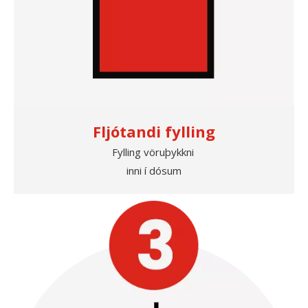
Fljótandi fylling
Fylling vöruþykkni
inni í dósum