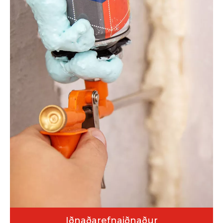
Iðnaðarefnaiðnaður