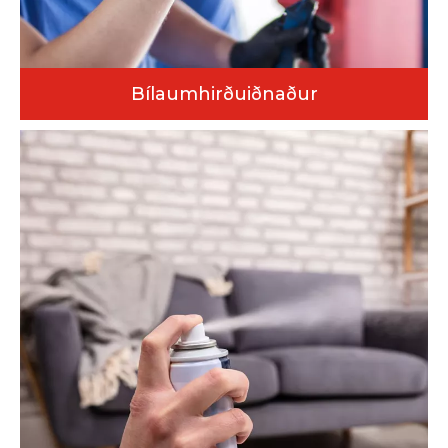
Bílaumhirðuiðnaður
Háhraða áfyllingarlínur fyrir vörur þar á meðal bílavax,
dekkjahreinsiefni og innréttingarsprey. Búnaðurinn
inniheldur óvirka gasfyllingartækni til að lengja geymsluþol
vörunnar og eykur samkeppnishæfni vörumerkisins á
markaðnum.