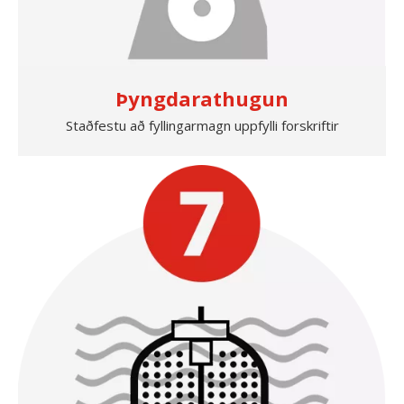
Þyngdarathugun
Staðfestu að fyllingarmagn uppfylli forskriftir