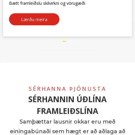
Bætt framleiðslu skilvirkni og vörugæði
Lærðu meira
SÉRHANNA ÞJÓNUSTA
SÉRHANNIN ÚÐLÍNA
FRAMLEIÐSLÍNA
Samþættar lausnir okkar eru með
einingabúnaði sem hægt er að aðlaga að