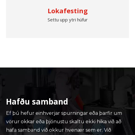
Lokafesting
Settu upp ytri húfur
Hafðu samband
Ef þú hefur einhverjar spurningar eða þarfir um
vörur okkar eða þjónustu skaltu ekki hika við að
hafa samband við okkur hvenær sem er. Við