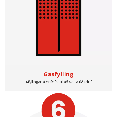
Gasfylling
Áfyllingar á drifefni til að veita úðadrif