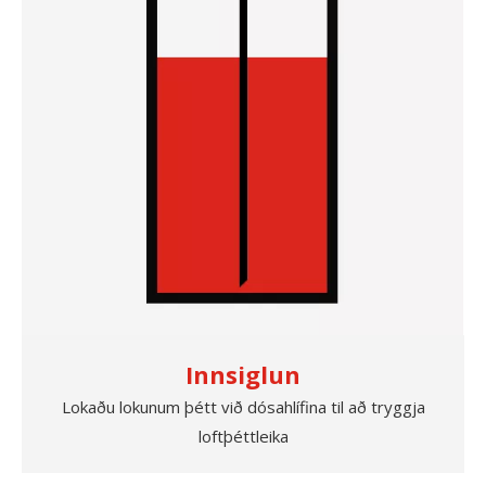
Innsiglun
Lokaðu lokunum þétt við dósahlífina til að tryggja
loftþéttleika