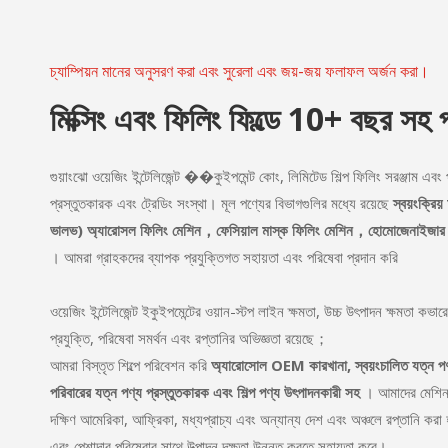
চ্যাম্পিয়ন মানের অনুসরণ করা এবং সুরেলা এবং জয়-জয় ফলাফল অর্জন করা।
মিক্সিং এবং ফিলিং ফিল্ডে 10+ বছর সহ 
গুয়াংঝো ওয়েজিং ইন্টেলিজেন্ট ��কুইপমেন্ট কোং, লিমিটেড শিল্প ফিলিং সরঞ্জাম এ
প্রস্তুতকারক এবং ট্রেডিং সংস্থা। মূল পণ্যের বিভাগগুলির মধ্যে রয়েছে
স্বয়ংক্র
ভালভ) অ্যারোসল ফিলিং মেশিন，ফেসিয়াল মাস্ক ফিলিং মেশিন，হোমোজেনাইজার মিক্
। আমরা গ্রাহকদের ব্যাপক প্রযুক্তিগত সহায়তা এবং পরিষেবা প্রদান করি
ওয়েজিং ইন্টেলিজেন্ট ইকুইপমেন্টের ওয়ান-স্টপ লাইন ক্ষমতা, উচ্চ উৎপাদন ক্ষমতা কভারেজ,
প্রযুক্তি, পরিষেবা সমর্থন এবং রপ্তানির অভিজ্ঞতা রয়েছে；
আমরা বিস্তৃত শিল্পে পরিবেশন করি
অ্যারোসোল OEM কারখানা, স্বয়ংচালিত যত্ন পণ্য প
পরিবারের যত্ন পণ্য প্রস্তুতকারক এবং শিল্প পণ্য উৎপাদনকারী সহ
। আমাদের মেশিনগু
দক্ষিণ আমেরিকা, আফ্রিকা, মধ্যপ্রাচ্য এবং অন্যান্য দেশ এবং অঞ্চলে রপ্তানি করা হয়
এবং পেশাদার পরিষেবার সাথে উত্পাদন দক্ষতা উন্নত করতে সহায়তা করে।