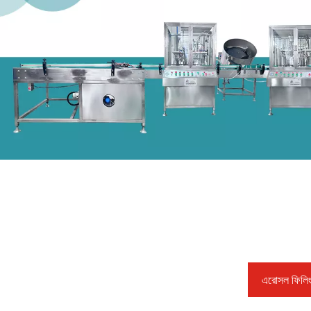
এরোসল ফিলিং