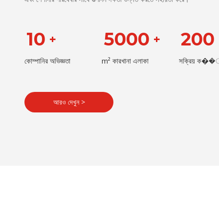
10
5000
200
+
+
কোম্পানির অভিজ্ঞতা
m² কারখানা এলাকা
সক্রিয় ক��্
আরও দেখুন >