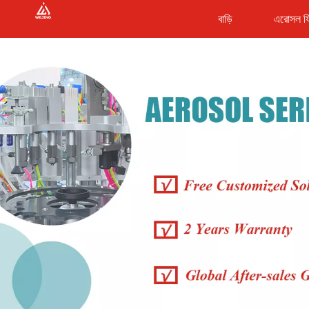
বাড়ি
এরোসল ফি