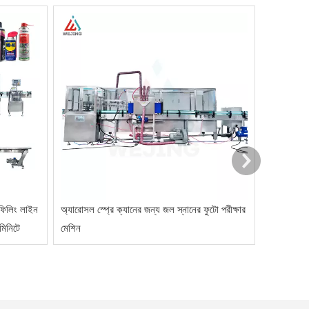
QGJ120 এর
সমাধান
 ফিলিং লাইন
অ্যারোসল স্প্রে ক্যানের জন্য জল স্নানের ফুটো পরীক্ষার
মিনিটে
মেশিন