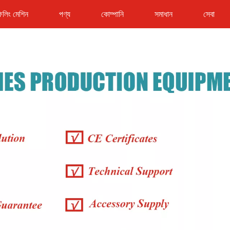
লিং মেশিন
পণ্য
কোম্পানি
সমাধান
সেবা