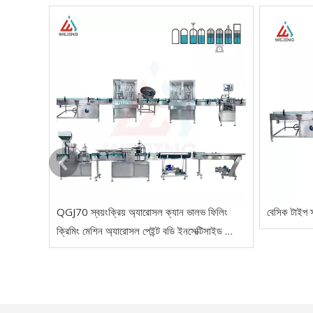
QGJ70 স্বয়ংক্রিয় অ্যারোসল ক্যান ভালভ ফিলিং
বেসিক টাইপ স
ক্রিমিং মেশিন অ্যারোসল পেইন্ট বডি ইনসেক্টিসাইড স্প্রে
এর জন্য