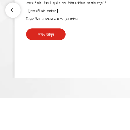
সহযোগিতার বিবরণ: অ্যারোসল ফিলিং মেশিনের সরঞ্জাম রপ্তানি
【সহযোগীতার ফলাফল】
উন্নত উত্পাদন দক্ষতা এবং পণ্যের গুণমান
আরও জানুন