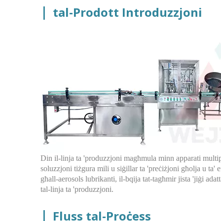
|
tal-Prodott
Introduzzjoni
Din il-linja ta 'produzzjoni magħmula minn apparati multipli b
soluzzjoni tiżgura mili u siġillar ta 'preċiżjoni għolja u ta' 
għall-aerosols lubrikanti, il-bqija tat-tagħmir jista 'jiġi adat
tal-linja ta 'produzzjoni.
|
Fluss tal-Proċess