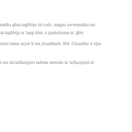
tika għat-tagħbija tal-valv, magna awtomatika tas-
tagħbija ta 'tapp kbir, u pjattaforma ta' ġbir.
magħmul minn azzar li ma jissaddadx 304. Għandha 4 irjus
-ras tal-inflazzjoni tadotta metodu ta 'inflazzjoni ta'