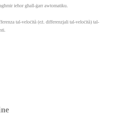
tagħmir ieħor għall-ġarr awtomatiku.
fferenza tal-veloċità (eż. differenzjali tal-veloċità) tal-
ti.
ine