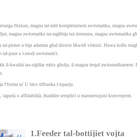
irranġa flixkun, magna tal-mili kompletament awtomatika, magna awtoma
-rifjut, magna awtomatika tat-tagħbija taż-żennuna, magna awtomatika għat-
idma tal-pistun u hija adattata għal diversi likwidi viskużi. Huwa kollu 
im tal-punt u l-modi awtomatiċi.
 Jekk il-kwalità tas-siġillar mhix għolja, il-magna tieqaf awtomatikament. Ir
a.
orja f'forma ta' U biex tiffranka l-ispazju.
 sigurtà u affidabilità, tħaddim sempliċi u manutenzjoni konvenjenti.
1.
Feeder tal-bottijiet vojta