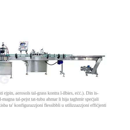
 ejpin, aerosols tal-grass kontra l-ilbies, eċċ.). Din is-
all-magna tal-pejst tat-tubu aħmar li hija tagħmir speċjali
-kisba ta' konfigurazzjoni flessibbli u utilizzazzjoni effiċjenti