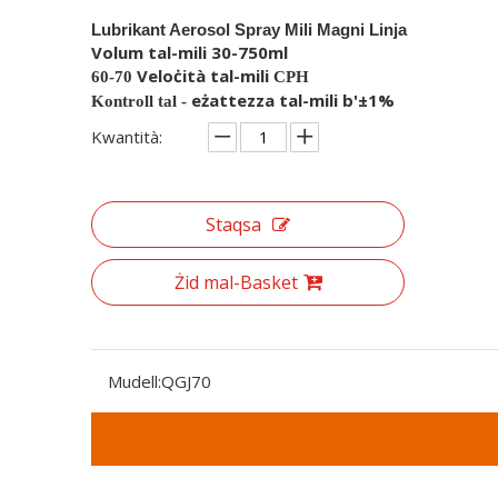
Lubrikant Aerosol Spray Mili Magni Linja
Volum tal-mili 30-750ml
Veloċità tal-mili
60-70
CPH
eżattezza tal-mili b'±1%
Kontroll tal -
Kwantità:
Staqsa
Żid mal-Basket
Mudell:
QGJ70