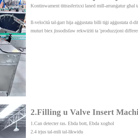
Kontinwament tittrasferixxi laned mill-arranġatur għal 
Il-veloċità tal-ġarr hija aġġustata billi tiġi aġġustata d-di
muturi biex jissodisfaw rekwiżiti ta 'produzzjoni differen
2.Filling u Valve Insert Mach
1.Can detecter ras. Ebda bott, Ebda xogħol
2.4 irjus tal-mili tal-likwidu