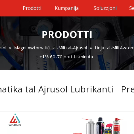
Prodotti
Kumpanija
Soluzzjoni
Se
PRODOTTI
usol
»
Magni Awtomatiċi tal-Mili tal-Ajrusol
»
Linja tal-Mili Awtom
±1% 60-70 bott fil-minuta
atika tal-Ajrusol Lubrikanti - Pr