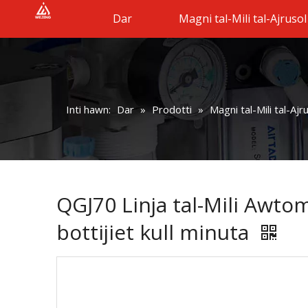
Dar
Magni tal-Mili tal-Ajrusol
Inti hawn:
Dar
»
Prodotti
»
Magni tal-Mili tal-Ajr
QGJ70 Linja tal-Mili Awtom
bottijiet kull minuta