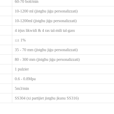
60-70
bott/min
10
-
1200 ml
(jistgħu jiġu personalizzati)
10-1200ml
(jistgħu jiġu personalizzati)
4 irjus likwidi & 4 ras tal-mili tal-gass
≤±
1
%
35 - 70
mm
(jistgħu jiġu personalizzati)
80 - 300
mm
(jistgħu jiġu personalizzati)
1 pulzier
0.6 - 0.8Mpa
5m3/min
SS304 (xi partijiet jistgħu jkunu SS316)