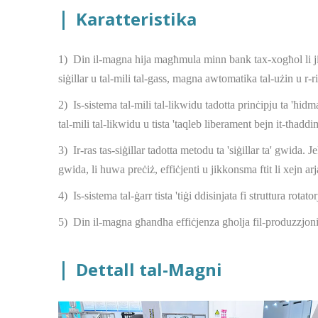
|
Karatteristika
1)
Din il-magna hija magħmula minn bank tax-xogħol li j
siġillar u tal-mili tal-gass, magna awtomatika tal-użin u r
2)
Is-sistema tal-mili tal-likwidu tadotta prinċipju ta 'ħ
tal-mili tal-likwidu u tista 'taqleb liberament bejn it-tħadd
3)
Ir-ras tas-siġillar tadotta metodu ta 'siġillar ta' gwida.
gwida, li huwa preċiż, effiċjenti u jikkonsma ftit li xejn arj
4)
Is-sistema tal-ġarr tista 'tiġi ddisinjata fi struttura rotat
5)
Din il-magna għandha effiċjenza għolja fil-produzzjoni,
|
Dettall tal-Magni