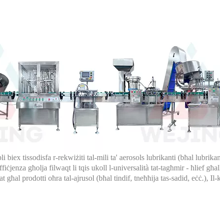
iex tissodisfa r-rekwiżiti tal-mili ta' aerosols lubrikanti (bħal lubrikanti
effiċjenza għolja filwaqt li tqis ukoll l-universalità tat-tagħmir - ħlief għ
tat għal prodotti oħra tal-ajrusol (bħal tindif, tneħħija tas-sadid, eċċ.), Il