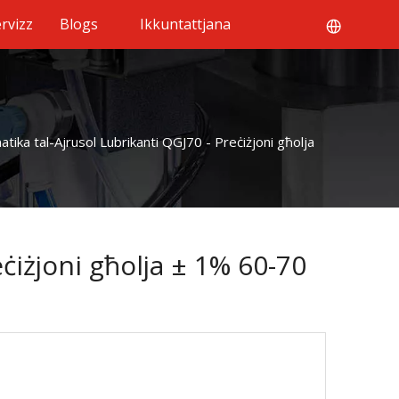
rvizz
Blogs
Ikkuntattjana
atika tal-Ajrusol Lubrikanti QGJ70 - Preċiżjoni għolja
eċiżjoni għolja ± 1% 60-70