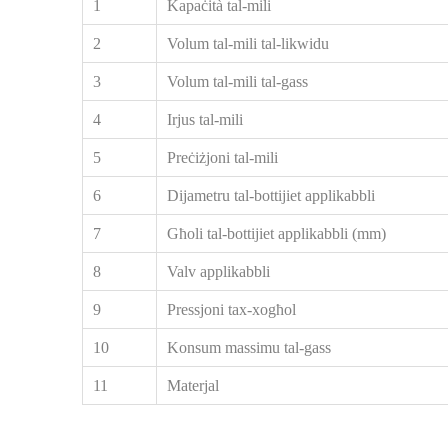
1
Kapaċità tal-mili
2
Volum tal-mili tal-likwidu
3
Volum tal-mili tal-gass
4
Irjus tal-mili
5
Preċiżjoni tal-mili
6
Dijametru tal-bottijiet applikabbli
7
Għoli tal-bottijiet applikabbli (mm)
8
Valv applikabbli
9
Pressjoni tax-xogħol
10
Konsum massimu tal-gass
11
Materjal