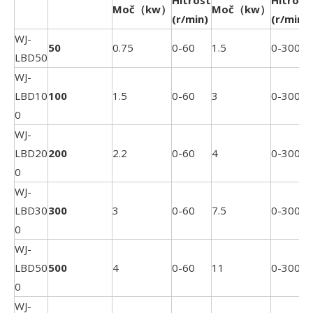
Hitrost
Hitrost
Moč（kw）
Moč（kw）
(r/min)
(r/min)
WJ-
50
0.75
0-60
1.5
0-3000
LBD50
WJ-
LBD10
100
1.5
0-60
3
0-3000
0
WJ-
LBD20
200
2.2
0-60
4
0-3000
0
WJ-
LBD30
300
3
0-60
7.5
0-3000
0
WJ-
LBD50
500
4
0-60
11
0-3000
0
WJ-