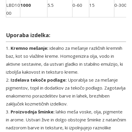
LBD10
1000
5.5
0-60
15
0-3000
00
Uporaba izdelka:
1.
Kremno mešanje:
idealno za mešanje različnih kremnih
baz, kot so vlažilne kreme. Homogenizira olja, vodo in
aktivne sestavine, da ustvari gladko in stabilno emulzijo, ki
izboljša kakovost in teksturo kreme.
2.
Izdelava tekoče podlage:
Uporablja se za mešanje
pigmentov, topil in dodatkov za tekočo podlago. Zagotavlja
enakomerno porazdelitev barve in lahek, brezhiben
zaključek kozmetičnih izdelkov.
3.
Proizvodnja šminke:
lahko meša voske, olja, pigmente
in arome. Ustvari žive in dolgo obstojne šminke z natančnim
nadzorom barve in teksture, ki izpolnjujejo raznolike