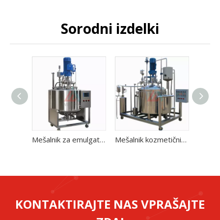
Sorodni izdelki
Mešalnik za emulgatorje z visokim strižnim delovanjem za šampone za losjone za telo
Mešalnik kozmetičnih emulgatorjev za industrijsko linijo
KONTAKTIRAJTE NAS VPRAŠAJTE