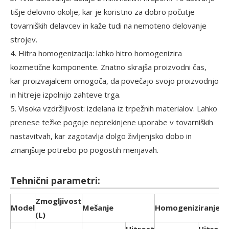
tišje delovno okolje, kar je koristno za dobro počutje
tovarniških delavcev in kaže tudi na nemoteno delovanje
strojev.
4. Hitra homogenizacija: lahko hitro homogenizira
kozmetične komponente. Znatno skrajša proizvodni čas,
kar proizvajalcem omogoča, da povečajo svojo proizvodnjo
in hitreje izpolnijo zahteve trga.
5. Visoka vzdržljivost: izdelana iz trpežnih materialov. Lahko
prenese težke pogoje neprekinjene uporabe v tovarniških
nastavitvah, kar zagotavlja dolgo življenjsko dobo in
zmanjšuje potrebo po pogostih menjavah.
Tehnični parametri:
Zmogljivost
Model
Mešanje
Homogeniziranje
(L)