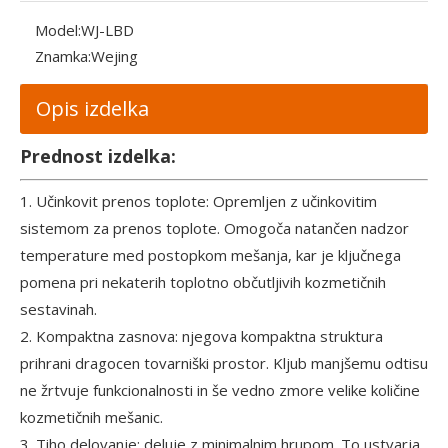
Model:
WJ-LBD
Znamka:
Wejing
Opis izdelka
Prednost izdelka:
1. Učinkovit prenos toplote: Opremljen z učinkovitim
sistemom za prenos toplote. Omogoča natančen nadzor
temperature med postopkom mešanja, kar je ključnega
pomena pri nekaterih toplotno občutljivih kozmetičnih
sestavinah.
2. Kompaktna zasnova: njegova kompaktna struktura
prihrani dragocen tovarniški prostor. Kljub manjšemu odtisu
ne žrtvuje funkcionalnosti in še vedno zmore velike količine
kozmetičnih mešanic.
3. Tiho delovanje: deluje z minimalnim hrupom. To ustvarja