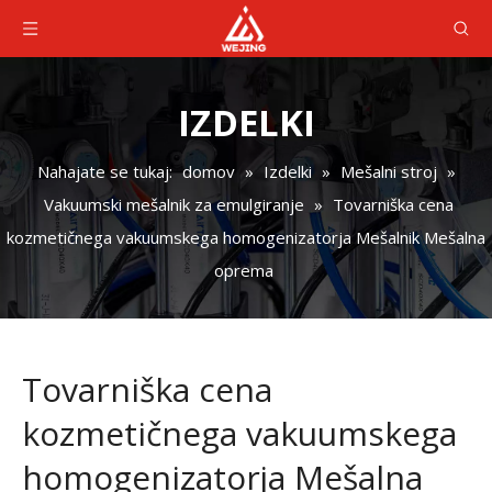
IZDELKI
Nahajate se tukaj:
domov
»
Izdelki
»
Mešalni stroj
»
Vakuumski mešalnik za emulgiranje
»
Tovarniška cena
kozmetičnega vakuumskega homogenizatorja Mešalnik Mešalna
oprema
Tovarniška cena
kozmetičnega vakuumskega
homogenizatorja Mešalna