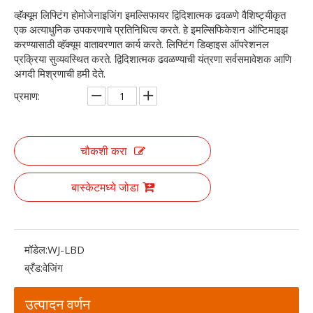
व्हॅक्यूम लिफ्टिंग होमोजेनाइजिंग इमल्सिफायर द्विदिशात्मक ढवळणे वैशिष्ट्यीकृत
एक अत्याधुनिक उपकरणाचे प्रतिनिधित्व करते. हे इमल्सिफिकेशन ऑप्टिमाइझ
करण्यासाठी व्हॅक्यूम वातावरणात कार्य करते. लिफ्टिंग डिव्हाइस ऑपरेशनल
प्रक्रिया सुव्यवस्थित करते. द्विदिशात्मक ढवळण्याची यंत्रणा सर्वसमावेशक आणि
अगदी मिश्रणाची हमी देते.
प्रमाण:
चौकशी करा
बास्केटमध्ये जोडा
मॉडेल:
WJ-LBD
ब्रँड:
वेजिंग
उत्पादन वर्णन