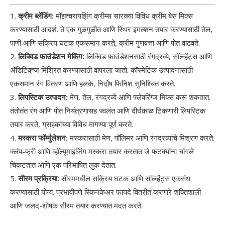
1.
क्रीम ब्लेंडिंग:
मॉइश्चरायझिंग क्रीम्स सारख्या विविध क्रीम बेस मिक्स
करण्यासाठी आदर्श. ते एक गुळगुळीत आणि स्थिर इमल्शन तयार करण्यासाठी तेल,
पाणी आणि सक्रिय घटक एकसमान करते, क्रीम गुणवत्ता आणि पोत वाढवते.
2.
लिक्विड फाउंडेशन मेकिंग:
लिक्विड फाउंडेशनसाठी रंगद्रव्ये, सॉल्व्हेंट्स आणि
ॲडिटिव्ह्ज मिश्रित करण्यासाठी वापरला जातो. कॉस्मेटिक उत्पादनांसाठी
एकसमान रंग वितरण आणि हलके, निर्दोष फिनिश सुनिश्चित करते.
3.
लिपस्टिक उत्पादन:
मेण, तेल, रंगद्रव्ये आणि फ्लेवरिंग्ज मिक्स करू शकतात.
तंतोतंत रंग आणि पोत नियंत्रणासह ज्वलंत आणि दीर्घकाळ टिकणारी लिपस्टिक
तयार करते, ग्राहकांच्या विविध मागण्या पूर्ण करते.
4.
मस्करा फॉर्म्युलेशन:
मस्करासाठी मेण, पॉलिमर आणि रंगद्रव्यांचे मिश्रण करते.
क्लंप-फ्री आणि व्हॉल्यूमाइजिंग मस्करा तयार करतात जे फटक्यांना चांगले
चिकटतात आणि एक परिभाषित लुक देतात.
5.
सीरम प्रक्रिया:
सीरममधील सक्रिय घटक आणि सॉल्व्हेंट्स एकसंध
करण्यासाठी योग्य. प्रभावीपणे स्किनकेअर फायदे वितरीत करणारे शक्तिशाली
आणि जलद-शोषक सीरम तयार करण्यात मदत करते.