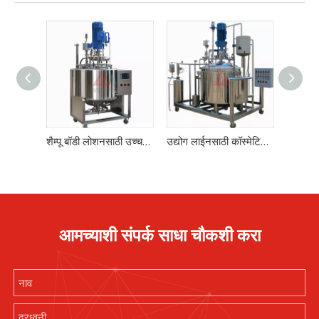
शैम्पू बॉडी लोशनसाठी उच्च शिअर इमल्सीफायर मिक्सर
उद्योग लाईनसाठी कॉस्मेटिक इमल्सीफायर मिक्सर
आमच्याशी संपर्क साधा चौकशी करा