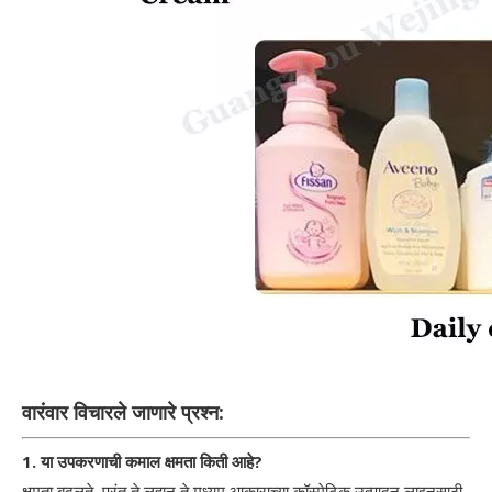
वारंवार विचारले जाणारे प्रश्न:
1. या उपकरणाची कमाल क्षमता किती आहे?
क्षमता बदलते, परंतु ते लहान ते मध्यम आकाराच्या कॉस्मेटिक उत्पादन लाइनसाठी