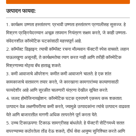
उत्पादन फायदा:
1. कार्यक्षम उष्णता हस्तांतरण: प्रभावी उष्णता हस्तांतरण प्रणालीसह सुसज्ज. हे
मिश्रण प्रक्रियेदरम्यान अचूक तापमान नियंत्रण सक्षम करते, जे काही उष्णता-
संवेदनशील कॉस्मेटिक घटकांसाठी महत्त्वपूर्ण आहे.
2. कॉम्पॅक्ट डिझाइन: त्याची कॉम्पॅक्ट रचना मौल्यवान फॅक्टरी स्पेस वाचवते. लहान
पाऊलखुणा असूनही, ते कार्यक्षमतेचा त्याग करत नाही आणि तरीही कॉस्मेटिक
मिश्रणाच्या मोठ्या बॅच हाताळू शकते.
3. कमी आवाजाचे ऑपरेशन: कमीत कमी आवाजाने चालते. हे एक शांत
कामकाजाचे वातावरण तयार करते, जे कारखाना कामगारांच्या कल्याणासाठी
फायदेशीर आहे आणि सुरळीत चालणारी यंत्रणा देखील सूचित करते.
4. जलद होमोजिनायझेशन: कॉस्मेटिक घटक द्रुतपणे एकरूप करू शकतात.
उत्पादन वेळ लक्षणीयरीत्या कमी करते, ज्यामुळे उत्पादकांना त्यांचे उत्पादन वाढवता
येते आणि बाजारातील मागणी अधिक तत्परतेने पूर्ण करता येते.
5. उच्च टिकाऊपणा: टिकाऊ सामग्रीसह बांधलेले. हे फॅक्टरी सेटिंगमध्ये सतत
वापरण्याच्या कठोरतेला तोंड देऊ शकते, दीर्घ सेवा आयुष्य सुनिश्चित करते आणि