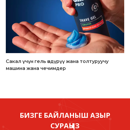
Сакал үчүн гель өндүрүү жана толтуруучу
машина жана чечимдер
БИЗГЕ БАЙЛАНЫШ АЗЫР
СУРАҢЫЗ