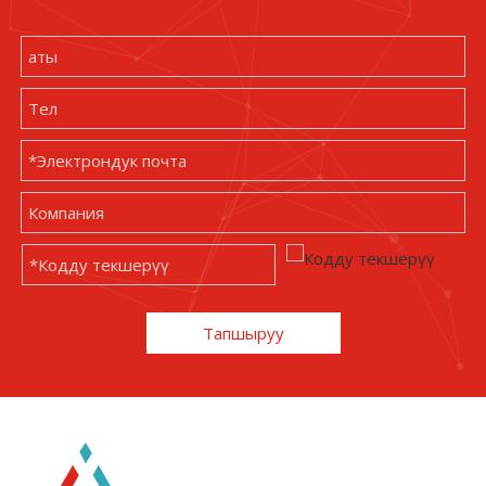
Тапшыруу