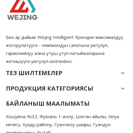
Биз ар дайым 'Wejing Intelligent' брендин максималдуу
жогорулатууга - чемпиондун сапатына умтулуп,
гармониялуу жана утуш-утуп натыйжаларына
жетишүүгө умтулуп келгенбиз.
ТЕЗ ШИЛТЕМЕЛЕР
ПРОДУКЦИЯ КАТЕГОРИЯСЫ
БАЙЛАНЫШ МААЛЫМАТЫ
Кошумча: №32, Фуюань 1-жолу, Шитан айылы, Xinya
көчөсү, Хуаду району, Гуанчжоу шаары, Гуандун
провинциясы, Кытай