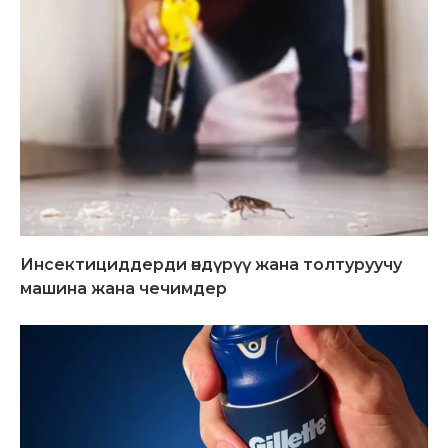
Инсектициддерди өндүрүү жана толтуруучу
машина жана чечимдер