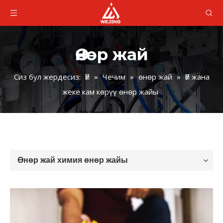
Өнөр жай
Сиз бул жердесиз:
Үй
»
Чечим
»
өнөр жай
»
Үй жана
жеке кам көрүү өнөр жайы
Өнөр жай химия өнөр жайы