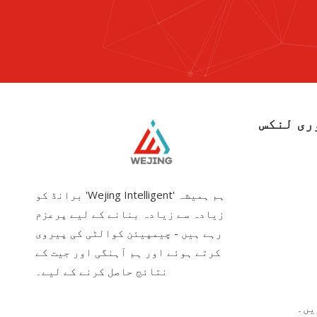
ری لنکس
ہم ہمیشہ 'Wejing Intelligent' برانڈ کو
زیادہ سے زیادہ بنانے کے لیے پرعزم
رہے ہیں - چیمپیئن کوالٹی کی پیروی
کرتے ہوئے اور ہم آہنگی اور جیت کے
نتائج حاصل کرنے کے لیے۔
یں۔