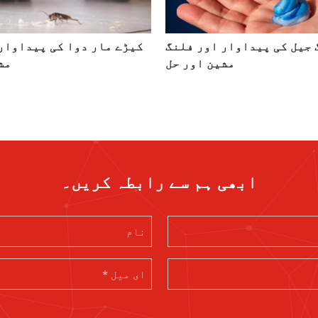
جیل کی پیداوار اور فلنگ
کیڑے مار دوا کی پیداوار
مشین اور حل
مش
ابھی ہم سے رابطہ کریں۔