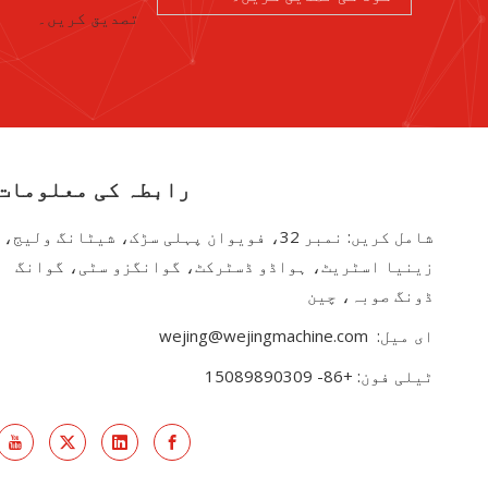
رابطہ کی معلومات
شامل کریں: نمبر 32، فویوان پہلی سڑک، شیٹانگ ولیج،
زینیا اسٹریٹ، ہواڈو ڈسٹرکٹ، گوانگزو سٹی، گوانگ
ڈونگ صوبہ، چین
ای میل:
wejing@wejingmachine.com
ٹیلی فون: +86- 15089890309