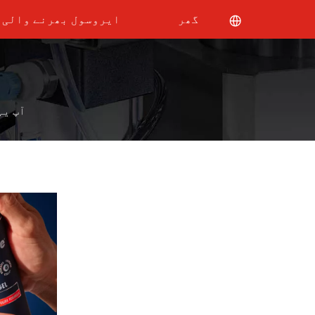
گھر
ایروسول بھرنے والی 
آپ یہ