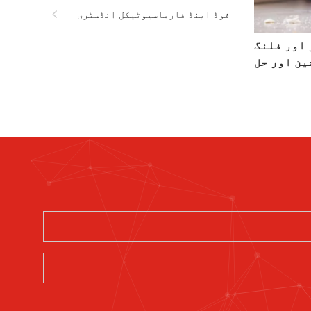
فوڈ اینڈ فارماسیوٹیکل انڈسٹری
 اور فلنگ
ین اور حل