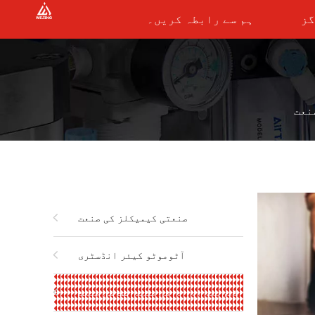
گز
ہم سے رابطہ کریں۔
نعت
صنعتی کیمیکلز کی صنعت
آٹوموٹو کیئر انڈسٹری
گھریلو اور ذاتی نگہداشت کی صنعت