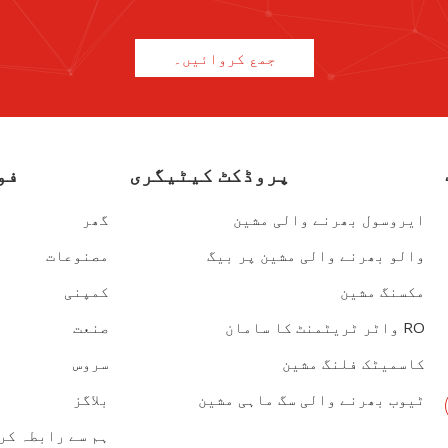
جمع کروائیں۔
پروڈکٹ کیٹیگری
فو
ایروسول بھرنے والی مشین
گھر
والو بھرنے والی مشین پر بیگ
مصنوعات
مکسنگ مشین
کمپنی
RO واٹر ٹریٹمنٹ کا سامان
صنعت
کاسمیٹک فلنگ مشین
سروس
ٹیوب بھرنے والی سگ ماہی مشین
بلاگز
ہم سے رابطہ کر