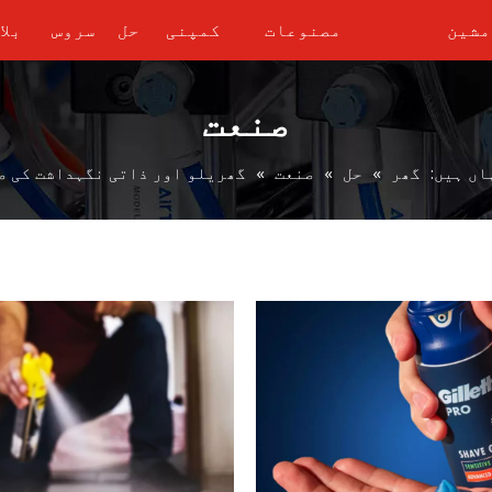
مشین
مصنوعات
کمپنی
حل
سروس
بلا
صنعت
اں ہیں:
گھر
»
حل
»
صنعت
»
گھریلو اور ذاتی نگہداشت کی ص