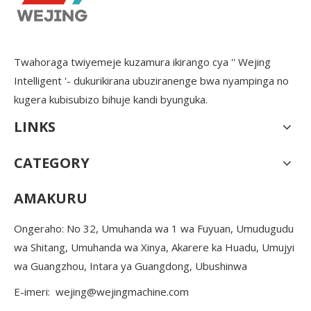
Twahoraga twiyemeje kuzamura ikirango cya '' Wejing
Intelligent '- dukurikirana ubuziranenge bwa nyampinga no
kugera kubisubizo bihuje kandi byunguka.
LINKS
CATEGORY
AMAKURU
Ongeraho: No 32, Umuhanda wa 1 wa Fuyuan, Umudugudu
wa Shitang, Umuhanda wa Xinya, Akarere ka Huadu, Umujyi
wa Guangzhou, Intara ya Guangdong, Ubushinwa
E-imeri:
wejing@wejingmachine.com