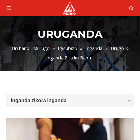
URUGANDA
Uri hano:
Murugo
»
Igisubizo
»
Inganda
»
Urugo &
Inganda Zita ku Bantu
Inganda zikora inganda